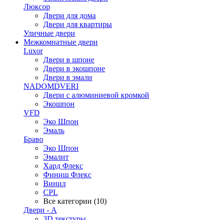
Люксор
Двери для дома
Двери для квартиры
Уличные двери
Межкомнатные двери
Luxor
Двери в шпоне
Двери в экошпоне
Двери в эмали
NADOMDVERI
Двери с алюминиевой кромкой
Экошпон
VFD
Эко Шпон
Эмаль
Браво
Эко Шпон
Эмалит
Хард Флекс
Финиш Флекс
Винил
CPL
Все категории (10)
Двери - А
3D текстуры