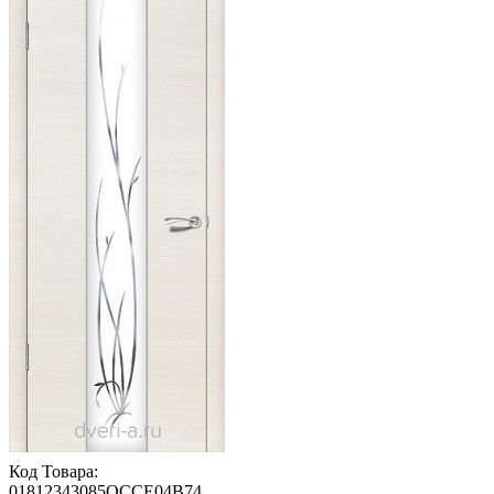
Код Товара:
01812343085OCCE04B74