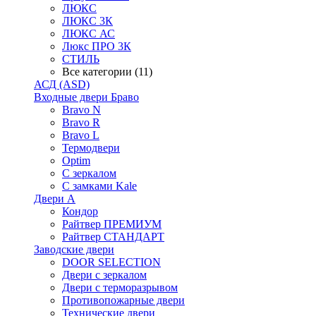
ЛЮКС
ЛЮКС 3К
ЛЮКС АС
Люкс ПРО 3К
СТИЛЬ
Все категории (11)
АСД (ASD)
Входные двери Браво
Bravo N
Bravo R
Bravo L
Термодвери
Optim
С зеркалом
С замками Kale
Двери А
Кондор
Райтвер ПРЕМИУМ
Райтвер СТАНДАРТ
Заводские двери
DOOR SELECTION
Двери с зеркалом
Двери с терморазрывом
Противопожарные двери
Технические двери