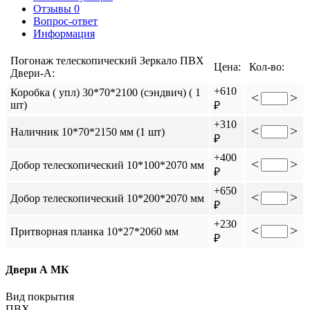
Отзывы
0
Вопрос-ответ
Информация
Погонаж телескопический Зеркало ПВХ
Цена:
Кол-во:
Двери-А:
+610
Коробка ( упл) 30*70*2100 (сэндвич) ( 1
<
>
шт)
₽
+310
<
>
Наличник 10*70*2150 мм (1 шт)
₽
+400
<
>
Добор телескопический 10*100*2070 мм
₽
+650
<
>
Добор телескопический 10*200*2070 мм
₽
+230
<
>
Притворная планка 10*27*2060 мм
₽
Двери А МК
Вид покрытия
ПВХ