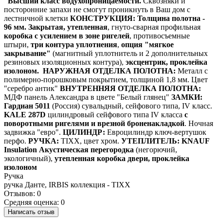
Высший класс водухопроницаемости.
Сквозняки и
посторонние запахи не смогут проникнуть в Ваш дом с
лестничной клетки
КОНСТРУКЦИЯ:
Толщина полотна -
96 мм.
Закрытая, утепленная
,
гнуто-сварная профильная
коробка с усилением в зоне ригелей
, противосъемные
штыри,
три контура уплотнения
,
опция "мягкое
закрывание"
(магнитный уплотнитель и 2 дополнительных
резиновых изоляционных контура),
эксцентрик, проклейка
изолоном.
НАРУЖНАЯ ОТДЕЛКА ПОЛОТНА:
Металл с
полимерно-порошковым покрытием, толщиной 1,8 мм. Цвет
"серебро антик"
ВНУТРЕННЯЯ ОТДЕЛКА ПОЛОТНА:
МДФ панель Александра в цвете "Белый глянец"
ЗАМКИ:
Гардиан 5011
(Россия) сувальдный, сейфового типа, IV класс.
KALE 287D
цилиндровый сейфового типа IV класса
с
поворотными ригелями и врезной броненакладкой
. Ночная
задвижка "евро".
ЦИЛИНДР:
Евроцилиндр ключ-вертушок
перфо.
РУЧКА:
TIXX, цвет хром.
УТЕПЛИТЕЛЬ:
KNAUF
Insulation Акустическая перегородка
(негорючий,
экологичный),
утепленная коробка двери, проклейка
изолоном
Ручка
ручка Данте, IRBIS коллекция - TIXX
Отзывов: 0
Средняя оценка: 0
Написать отзыв