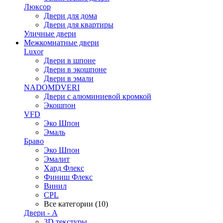
Люксор
Двери для дома
Двери для квартиры
Уличные двери
Межкомнатные двери
Luxor
Двери в шпоне
Двери в экошпоне
Двери в эмали
NADOMDVERI
Двери с алюминиевой кромкой
Экошпон
VFD
Эко Шпон
Эмаль
Браво
Эко Шпон
Эмалит
Хард Флекс
Финиш Флекс
Винил
CPL
Все категории (10)
Двери - А
3D текстуры