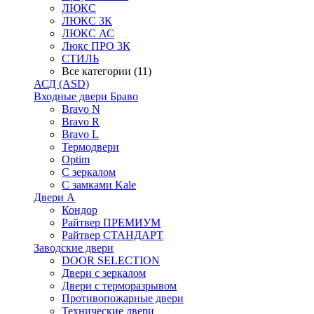
ЛЮКС
ЛЮКС 3К
ЛЮКС АС
Люкс ПРО 3К
СТИЛЬ
Все категории (11)
АСД (ASD)
Входные двери Браво
Bravo N
Bravo R
Bravo L
Термодвери
Optim
С зеркалом
С замками Kale
Двери А
Кондор
Райтвер ПРЕМИУМ
Райтвер СТАНДАРТ
Заводские двери
DOOR SELECTION
Двери с зеркалом
Двери с терморазрывом
Противопожарные двери
Технические двери