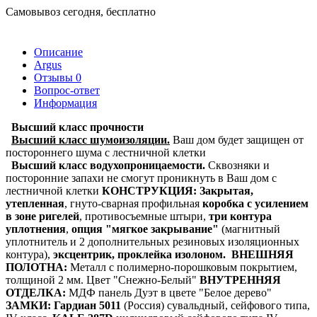
Самовывоз сегодня, бесплатно
Описание
Argus
Отзывы
0
Вопрос-ответ
Информация
Высший класс прочности
Высший класс шумоизоляции.
Ваш дом будет защищен от
постороннего шума с лестничной клетки
Высший класс водухопроницаемости.
Сквозняки и
посторонние запахи не смогут проникнуть в Ваш дом с
лестничной клетки
КОНСТРУКЦИЯ:
Закрытая,
утепленная
,
гнуто-сварная профильная
коробка с усилением
в зоне ригелей
, противосъемные штыри,
три контура
уплотнения
,
опция "мягкое закрывание"
(магнитный
уплотнитель и 2 дополнительных резиновых изоляционных
контура),
эксцентрик, проклейка изолоном.
ВНЕШНЯЯ
ПОЛОТНА:
Металл с полимерно-порошковым покрытием,
толщиной 2 мм. Цвет "Снежно-Белый"
ВНУТРЕННЯЯ
ОТДЕЛКА:
МДФ панель Дуэт в цвете "Белое дерево"
ЗАМКИ:
Гардиан 5011
(Россия) сувальдный, сейфового типа,