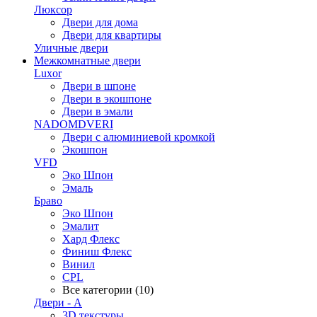
Люксор
Двери для дома
Двери для квартиры
Уличные двери
Межкомнатные двери
Luxor
Двери в шпоне
Двери в экошпоне
Двери в эмали
NADOMDVERI
Двери с алюминиевой кромкой
Экошпон
VFD
Эко Шпон
Эмаль
Браво
Эко Шпон
Эмалит
Хард Флекс
Финиш Флекс
Винил
CPL
Все категории (10)
Двери - А
3D текстуры