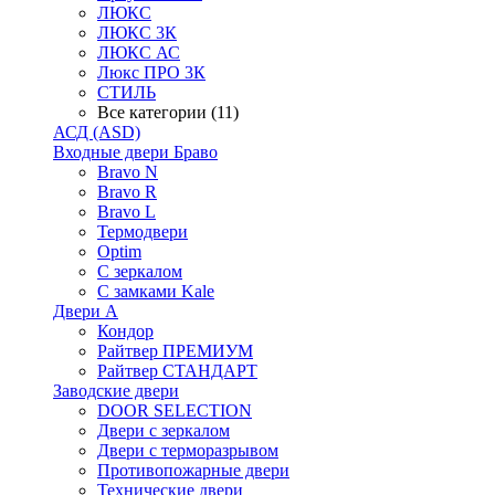
ЛЮКС
ЛЮКС 3К
ЛЮКС АС
Люкс ПРО 3К
СТИЛЬ
Все категории (11)
АСД (ASD)
Входные двери Браво
Bravo N
Bravo R
Bravo L
Термодвери
Optim
С зеркалом
С замками Kale
Двери А
Кондор
Райтвер ПРЕМИУМ
Райтвер СТАНДАРТ
Заводские двери
DOOR SELECTION
Двери с зеркалом
Двери с терморазрывом
Противопожарные двери
Технические двери