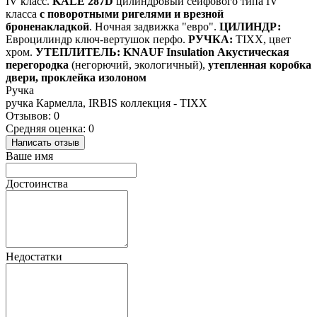
IV класс.
KALE 287D
цилиндровый сейфового типа IV
класса
с поворотными ригелями и врезной
броненакладкой
. Ночная задвижка "евро".
ЦИЛИНДР:
Евроцилиндр ключ-вертушок перфо.
РУЧКА:
TIXX, цвет
хром.
УТЕПЛИТЕЛЬ:
KNAUF Insulation Акустическая
перегородка
(негорючий, экологичный),
утепленная коробка
двери, проклейка изолоном
Ручка
ручка Кармелла, IRBIS коллекция - TIXX
Отзывов: 0
Средняя оценка: 0
Написать отзыв
Ваше имя
Достоинства
Недостатки