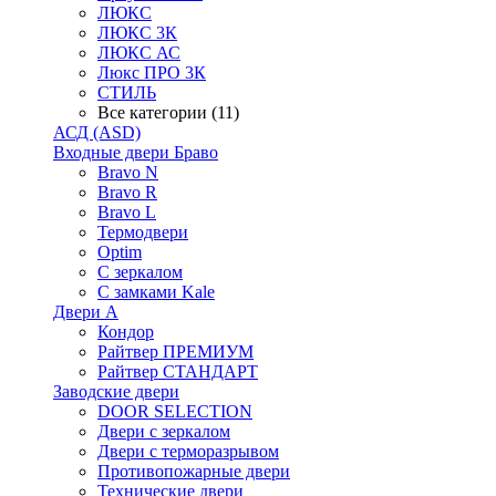
ЛЮКС
ЛЮКС 3К
ЛЮКС АС
Люкс ПРО 3К
СТИЛЬ
Все категории (11)
АСД (ASD)
Входные двери Браво
Bravo N
Bravo R
Bravo L
Термодвери
Optim
С зеркалом
С замками Kale
Двери А
Кондор
Райтвер ПРЕМИУМ
Райтвер СТАНДАРТ
Заводские двери
DOOR SELECTION
Двери с зеркалом
Двери с терморазрывом
Противопожарные двери
Технические двери