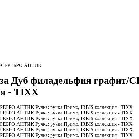
фит/СЕРЕБРО АНТИК
за Дуб филадельфия графит
я - TIXX