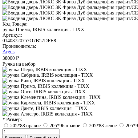
Код Товара:
ручка Примо, IRBIS коллекция - TIXX
Артикул:
01408720757O7B57DFE8
Производитель:
Argus
38000 ₽
Ручка на выбор
* Размер:
205*88 правое
205*96 правое
205*88 левое
205*9