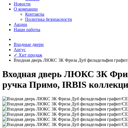
Новости
О компании
Контакты
Политика безопасности
Акции
Наши работы
Входные двери
Аргус
✓ Хит продаж
Входная дверь ЛЮКС 3К Фриза Дуб филадельфия гра
Входная дверь ЛЮКС 3К Фри
ручка Примо, IRBIS коллекци