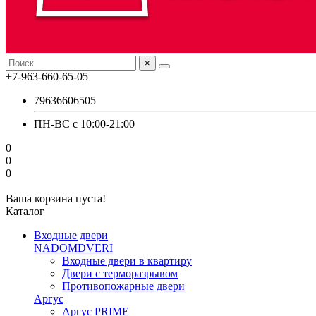
×
+7-963-660-65-05
79636606505
ПН-ВС с 10:00-21:00
0
0
0
Ваша корзина пуста!
Каталог
Входные двери
NADOMDVERI
Входные двери в квартиру
Двери с терморазрывом
Противопожарные двери
Аргус
Аргус PRIME