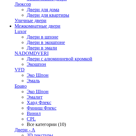
Люксор
Двери для дома
Двери для квартиры
Уличные двери
Межкомнатные двери
Luxor
Двери в шпоне
Двери в экошпоне
Двери в эмали
NADOMDVERI
Двери с алюминиевой кромкой
Экошпон
VFD
Эко Шпон
Эмаль
Браво
Эко Шпон
Эмалит
Хард Флекс
Финиш Флекс
Винил
CPL
Все категории (10)
Двери - А
3D текстуры