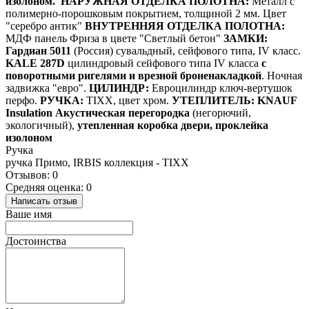
изолоном.
НАРУЖНАЯ ОТДЕЛКА ПОЛОТНА:
Металл с
полимерно-порошковым покрытием, толщиной 2 мм. Цвет
"серебро антик"
ВНУТРЕННЯЯ ОТДЕЛКА ПОЛОТНА:
МДФ панель Фриза в цвете "Светлый бетон"
ЗАМКИ:
Гардиан 5011
(Россия) сувальдный, сейфового типа, IV класс.
KALE 287D
цилиндровый сейфового типа IV класса
с
поворотными ригелями и врезной броненакладкой
. Ночная
задвижка "евро".
ЦИЛИНДР:
Евроцилиндр ключ-вертушок
перфо.
РУЧКА:
TIXX, цвет хром.
УТЕПЛИТЕЛЬ:
KNAUF
Insulation Акустическая перегородка
(негорючий,
экологичный),
утепленная коробка двери, проклейка
изолоном
Ручка
ручка Примо, IRBIS коллекция - TIXX
Отзывов: 0
Средняя оценка: 0
Написать отзыв
Ваше имя
Достоинства