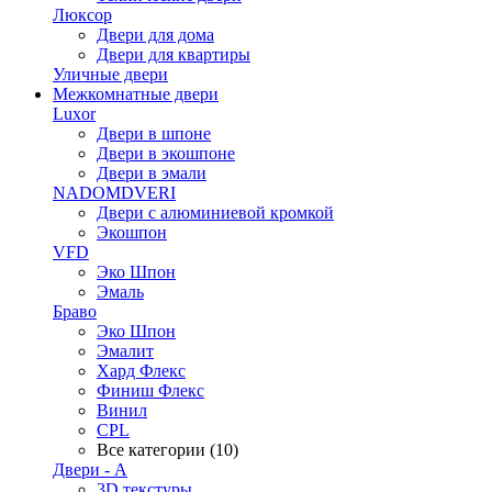
Люксор
Двери для дома
Двери для квартиры
Уличные двери
Межкомнатные двери
Luxor
Двери в шпоне
Двери в экошпоне
Двери в эмали
NADOMDVERI
Двери с алюминиевой кромкой
Экошпон
VFD
Эко Шпон
Эмаль
Браво
Эко Шпон
Эмалит
Хард Флекс
Финиш Флекс
Винил
CPL
Все категории (10)
Двери - А
3D текстуры