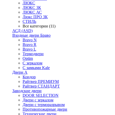
ЛЮКС
ЛЮКС 3К
ЛЮКС АС
Люкс ПРО 3К
СТИЛЬ
Все категории (11)
АСД (ASD)
Входные двери Браво
Bravo N
Bravo R
Bravo L
Термодвери
Optim
С зеркалом
С замками Kale
Двери А
Кондор
Райтвер ПРЕМИУМ
Райтвер СТАНДАРТ
Заводские двери
DOOR SELECTION
Двери с зеркалом
Двери с терморазрывом
Противопожарные двери
Технические двери