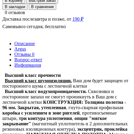
В корзину
Быстрый заказ
В закладки
В сравнение
0 отзывов
Доставка послезавтра и позже, от
190 ₽
Самовывоз сегодня, бесплатно
Описание
Argus
Отзывы
0
Вопрос-ответ
Информация
Высший класс прочности
Высший класс шумоизоляции.
Ваш дом будет защищен от
постороннего шума с лестничной клетки
Высший класс водухопроницаемости.
Сквозняки и
посторонние запахи не смогут проникнуть в Ваш дом с
лестничной клетки
КОНСТРУКЦИЯ:
Толщина полотна -
96 мм.
Закрытая, утепленная
,
гнуто-сварная профильная
коробка с усилением в зоне ригелей
, противосъемные
штыри,
три контура уплотнения
,
опция "мягкое
закрывание"
(магнитный уплотнитель и 2 дополнительных
резиновых изоляционных контура),
эксцентрик, проклейка