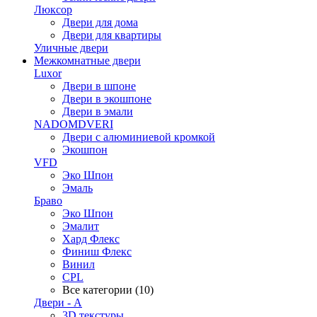
Люксор
Двери для дома
Двери для квартиры
Уличные двери
Межкомнатные двери
Luxor
Двери в шпоне
Двери в экошпоне
Двери в эмали
NADOMDVERI
Двери с алюминиевой кромкой
Экошпон
VFD
Эко Шпон
Эмаль
Браво
Эко Шпон
Эмалит
Хард Флекс
Финиш Флекс
Винил
CPL
Все категории (10)
Двери - А
3D текстуры