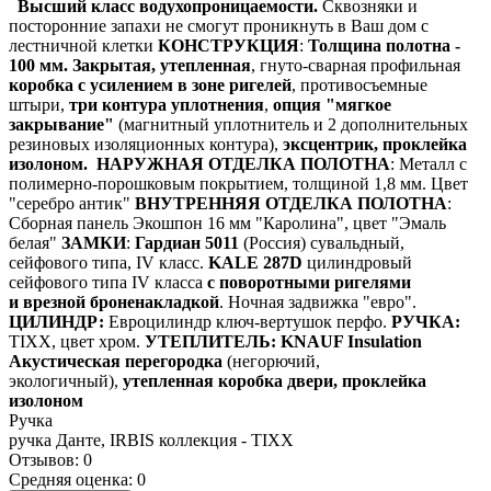
Высший класс водухопроницаемости.
Сквозняки и
посторонние запахи не смогут проникнуть в Ваш дом с
лестничной клетки
КОНСТРУКЦИЯ
:
Толщина полотна -
100 мм.
Закрытая, утепленная
,
гнуто-сварная профильная
коробка с усилением в зоне ригелей
, противосъемные
штыри,
три контура уплотнения
,
опция "мягкое
закрывание"
(магнитный уплотнитель и 2 дополнительных
резиновых изоляционных контура),
эксцентрик, проклейка
изолоном.
НАРУЖНАЯ ОТДЕЛКА ПОЛОТНА
: Металл с
полимерно-порошковым покрытием, толщиной 1,8 мм. Цвет
"серебро антик"
ВНУТРЕННЯЯ ОТДЕЛКА ПОЛОТНА
:
Сборная панель Экошпон 16 мм "Каролина", цвет "Эмаль
белая"
ЗАМКИ
:
Гардиан 5011
(Россия) сувальдный,
сейфового типа, IV класс.
KALE 287D
цилиндровый
сейфового типа IV класса
с поворотными ригелями
и врезной броненакладкой
. Ночная задвижка "евро".
ЦИЛИНДР:
Евроцилиндр ключ-вертушок перфо.
РУЧКА:
TIXX, цвет хром.
УТЕПЛИТЕЛЬ:
KNAUF Insulation
Акустическая перегородка
(негорючий,
экологичный),
утепленная коробка двери, проклейка
изолоном
Ручка
ручка Данте, IRBIS коллекция - TIXX
Отзывов: 0
Средняя оценка: 0