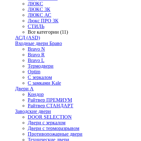
ЛЮКС
ЛЮКС 3К
ЛЮКС АС
Люкс ПРО 3К
СТИЛЬ
Все категории (11)
АСД (ASD)
Входные двери Браво
Bravo N
Bravo R
Bravo L
Термодвери
Optim
С зеркалом
С замками Kale
Двери А
Кондор
Райтвер ПРЕМИУМ
Райтвер СТАНДАРТ
Заводские двери
DOOR SELECTION
Двери с зеркалом
Двери с терморазрывом
Противопожарные двери
Технические двери