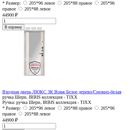
* Размер:
205*96 левое
205*88 правое
205*96
правое
205*88 левое
44900 ₽
В корзину
Входная дверь ЛЮКС 3К Вояж Белое дерево/Снежно-белая
ручка Шери, IRBIS коллекция - TIXX
Ручка:
ручка Шери, IRBIS коллекция - TIXX
* Размер:
205*96 левое
205*88 правое
205*96
правое
205*88 левое
44900 ₽