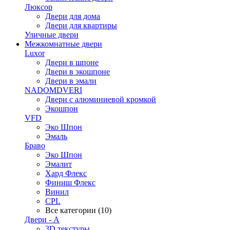
Люксор
Двери для дома
Двери для квартиры
Уличные двери
Межкомнатные двери
Luxor
Двери в шпоне
Двери в экошпоне
Двери в эмали
NADOMDVERI
Двери с алюминиевой кромкой
Экошпон
VFD
Эко Шпон
Эмаль
Браво
Эко Шпон
Эмалит
Хард Флекс
Финиш Флекс
Винил
CPL
Все категории (10)
Двери - А
3D текстуры