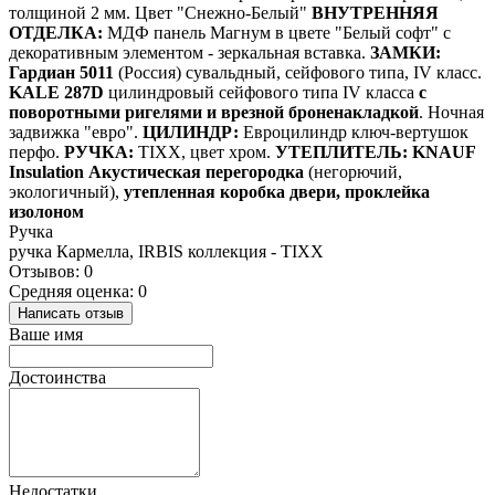
толщиной 2 мм. Цвет "Снежно-Белый"
ВНУТРЕННЯЯ
ОТДЕЛКА:
МДФ панель Магнум в цвете "Белый софт"
с
декоративным элементом - зеркальная вставка.
ЗАМКИ:
Гардиан 5011
(Россия) сувальдный, сейфового типа, IV класс.
KALE 287D
цилиндровый сейфового типа IV класса
с
поворотными ригелями и врезной броненакладкой
. Ночная
задвижка "евро".
ЦИЛИНДР:
Евроцилиндр ключ-вертушок
перфо.
РУЧКА:
TIXX, цвет хром.
УТЕПЛИТЕЛЬ:
KNAUF
Insulation Акустическая перегородка
(негорючий,
экологичный),
утепленная коробка двери, проклейка
изолоном
Ручка
ручка Кармелла, IRBIS коллекция - TIXX
Отзывов: 0
Средняя оценка: 0
Написать отзыв
Ваше имя
Достоинства
Недостатки