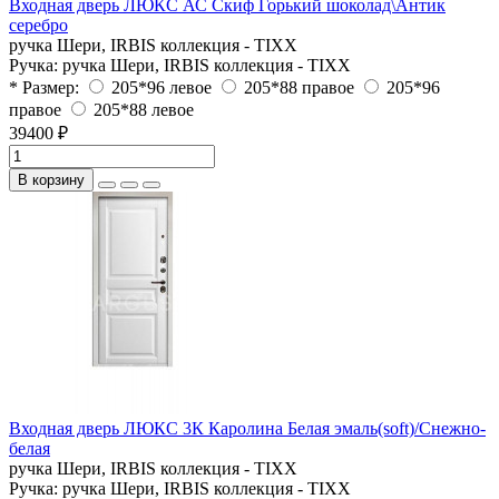
Входная дверь ЛЮКС АС Скиф Горький шоколад\Антик
серебро
ручка Шери, IRBIS коллекция - TIXX
Ручка:
ручка Шери, IRBIS коллекция - TIXX
* Размер:
205*96 левое
205*88 правое
205*96
правое
205*88 левое
39400 ₽
В корзину
Входная дверь ЛЮКС 3К Каролина Белая эмаль(soft)/Снежно-
белая
ручка Шери, IRBIS коллекция - TIXX
Ручка:
ручка Шери, IRBIS коллекция - TIXX