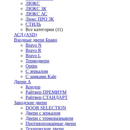
ЛЮКС
ЛЮКС 3К
ЛЮКС АС
Люкс ПРО 3К
СТИЛЬ
Все категории (11)
АСД (ASD)
Входные двери Браво
Bravo N
Bravo R
Bravo L
Термодвери
Optim
С зеркалом
С замками Kale
Двери А
Кондор
Райтвер ПРЕМИУМ
Райтвер СТАНДАРТ
Заводские двери
DOOR SELECTION
Двери с зеркалом
Двери с терморазрывом
Противопожарные двери
Технические двери