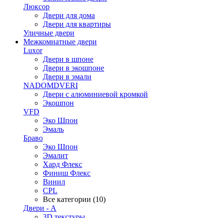
Люксор
Двери для дома
Двери для квартиры
Уличные двери
Межкомнатные двери
Luxor
Двери в шпоне
Двери в экошпоне
Двери в эмали
NADOMDVERI
Двери с алюминиевой кромкой
Экошпон
VFD
Эко Шпон
Эмаль
Браво
Эко Шпон
Эмалит
Хард Флекс
Финиш Флекс
Винил
CPL
Все категории (10)
Двери - А
3D текстуры