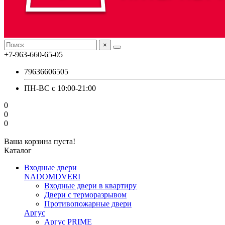
×
+7-963-660-65-05
79636606505
ПН-ВС с 10:00-21:00
0
0
0
Ваша корзина пуста!
Каталог
Входные двери
NADOMDVERI
Входные двери в квартиру
Двери с терморазрывом
Противопожарные двери
Аргус
Аргус PRIME