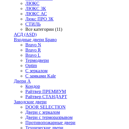
ЛЮКС
ЛЮКС 3К
ЛЮКС АС
Люкс ПРО 3К
СТИЛЬ
Все категории (11)
АСД (ASD)
Входные двери Браво
Bravo N
Bravo R
Bravo L
Термодвери
Optim
С зеркалом
С замками Kale
Двери А
Кондор
Райтвер ПРЕМИУМ
Райтвер СТАНДАРТ
Заводские двери
DOOR SELECTION
Двери с зеркалом
Двери с терморазрывом
Противопожарные двери
Технические двери