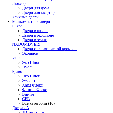
Люксор
Двери для дома
Двери для квартиры
Уличные двери
Межкомнатные двери
Luxor
Двери в шпоне
Двери в экошпоне
Двери в эмали
NADOMDVERI
Двери с алюминиевой кромкой
Экошпон
VFD
Эко Шпон
Эмаль
Браво
Эко Шпон
Эмалит
Хард Флекс
Финиш Флекс
Винил
CPL
Все категории (10)
Двери - А
3D текстуры