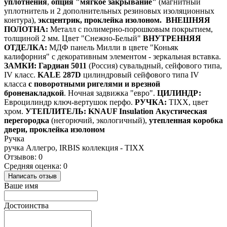
уплотнения
,
опция "мягкое закрывание"
(магнитный
уплотнитель и 2 дополнительных резиновых изоляционных
контура),
эксцентрик, проклейка изолоном.
ВНЕШНЯЯ
ПОЛОТНА:
Металл с полимерно-порошковым покрытием,
толщиной 2 мм. Цвет "Снежно-Белый"
ВНУТРЕННЯЯ
ОТДЕЛКА:
МДФ панель Милли в цвете "Коньяк
калифорния"
с декоративным элементом - зеркальная вставка.
ЗАМКИ:
Гардиан 5011
(Россия) сувальдный, сейфового типа,
IV класс.
KALE 287D
цилиндровый сейфового типа IV
класса
с поворотными ригелями и врезной
броненакладкой
. Ночная задвижка "евро".
ЦИЛИНДР:
Евроцилиндр ключ-вертушок перфо.
РУЧКА:
TIXX, цвет
хром.
УТЕПЛИТЕЛЬ:
KNAUF Insulation Акустическая
перегородка
(негорючий, экологичный),
утепленная коробка
двери, проклейка изолоном
Ручка
ручка Аллегро, IRBIS коллекция - TIXX
Отзывов: 0
Средняя оценка: 0
Написать отзыв
Ваше имя
Достоинства