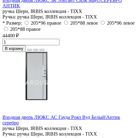
Входная дверь ЛЮКС 3К Элегант Силк Маус/СЕРЕБРО
АНТИК
ручка Шери, IRBIS коллекция - TIXX
Ручка:
ручка Шери, IRBIS коллекция - TIXX
* Размер:
205*96 правое
205*88 левое
205*96 левое
205*88 правое
44400 ₽
В корзину
Входная дверь ЛЮКС АС Гауда Роял Вуд Белый\Антик
серебро
ручка Шери, IRBIS коллекция - TIXX
Ручка:
ручка Шери, IRBIS коллекция - TIXX