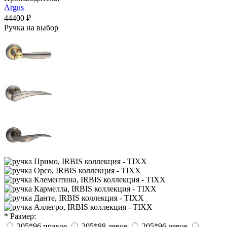
Argus
44400 ₽
Ручка на выбор
* Размер:
205*96 правое
205*88 левое
205*96 левое