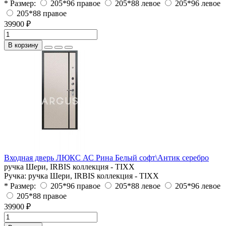
* Размер:
205*96 правое
205*88 левое
205*96 левое
205*88 правое
39900 ₽
В корзину
Входная дверь ЛЮКС АС Рина Белый софт\Антик серебро
ручка Шери, IRBIS коллекция - TIXX
Ручка:
ручка Шери, IRBIS коллекция - TIXX
* Размер:
205*96 правое
205*88 левое
205*96 левое
205*88 правое
39900 ₽