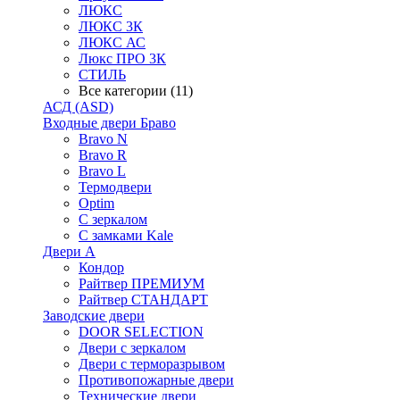
ЛЮКС
ЛЮКС 3К
ЛЮКС АС
Люкс ПРО 3К
СТИЛЬ
Все категории (11)
АСД (ASD)
Входные двери Браво
Bravo N
Bravo R
Bravo L
Термодвери
Optim
С зеркалом
С замками Kale
Двери А
Кондор
Райтвер ПРЕМИУМ
Райтвер СТАНДАРТ
Заводские двери
DOOR SELECTION
Двери с зеркалом
Двери с терморазрывом
Противопожарные двери
Технические двери