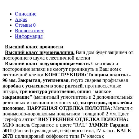
Описание
Argus
Отзывы
0
Вопрос-ответ
Информация
Высший класс прочности
Высший класс шумоизоляции.
Ваш дом будет защищен от
постороннего шума с лестничной клетки
Высший класс водухопроницаемости.
Сквозняки и
посторонние запахи не смогут проникнуть в Ваш дом с
лестничной клетки
КОНСТРУКЦИЯ:
Толщина полотна -
96 мм.
Закрытая, утепленная
,
гнуто-сварная профильная
коробка с усилением в зоне ригелей
, противосъемные
штыри,
три контура уплотнения
,
опция "мягкое
закрывание"
(магнитный уплотнитель и 2 дополнительных
резиновых изоляционных контура),
эксцентрик, проклейка
изолоном.
НАРУЖНАЯ ОТДЕЛКА ПОЛОТНА:
Металл с
полимерно-порошковым покрытием, толщиной 2 мм. Цвет
"серебро антик"
ВНУТРЕННЯЯ ОТДЕЛКА ПОЛОТНА:
МДФ панель Сервантос в цвете "RAL"
ЗАМКИ:
Гардиан
5011
(Россия) сувальдный, сейфового типа, IV класс.
KALE
287D
цилиндровый сейфового типа IV класса
с