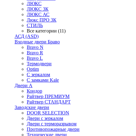
ЛЮКС
ЛЮКС 3К
ЛЮКС АС
Люкс ПРО 3К
СТИЛЬ
Все категории (11)
АСД (ASD)
Входные двери Браво
Bravo N
Bravo R
Bravo L
Термодвери
Optim
С зеркалом
С замками Kale
Двери А
Кондор
Райтвер ПРЕМИУМ
Райтвер СТАНДАРТ
Заводские двери
DOOR SELECTION
Двери с зеркалом
Двери с терморазрывом
Противопожарные двери
Технические двери