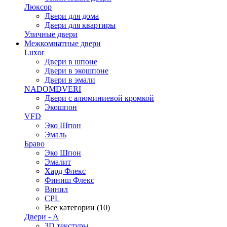
Люксор
Двери для дома
Двери для квартиры
Уличные двери
Межкомнатные двери
Luxor
Двери в шпоне
Двери в экошпоне
Двери в эмали
NADOMDVERI
Двери с алюминиевой кромкой
Экошпон
VFD
Эко Шпон
Эмаль
Браво
Эко Шпон
Эмалит
Хард Флекс
Финиш Флекс
Винил
CPL
Все категории (10)
Двери - А
3D текстуры