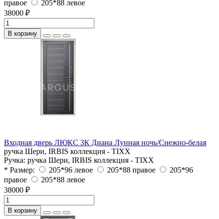
правое
205*88 левое
38000 ₽
В корзину
Входная дверь ЛЮКС 3К Диана Лунная ночь/Снежно-белая
ручка Шери, IRBIS коллекция - TIXX
Ручка:
ручка Шери, IRBIS коллекция - TIXX
* Размер:
205*96 левое
205*88 правое
205*96
правое
205*88 левое
38000 ₽
В корзину