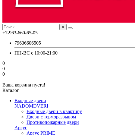
×
+7-963-660-65-05
79636606505
ПН-ВС с 10:00-21:00
0
0
0
Ваша корзина пуста!
Каталог
Входные двери
NADOMDVERI
Входные двери в квартиру
Двери с терморазрывом
Противопожарные двери
Аргус
Аргус PRIME