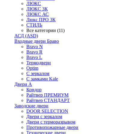
ЛЮКС
ЛЮКС 3К
ЛЮКС АС
Люкс ПРО 3К
СТИЛЬ
Все категории (11)
АСД (ASD)
Входные двери Браво
Bravo N
Bravo R
Bravo L
Термодвери
Optim
С зеркалом
С замками Kale
Двери А
Кондор
Райтвер ПРЕМИУМ
Райтвер СТАНДАРТ
Заводские двери
DOOR SELECTION
Двери с зеркалом
Двери с терморазрывом
Противопожарные двери
Технические двери