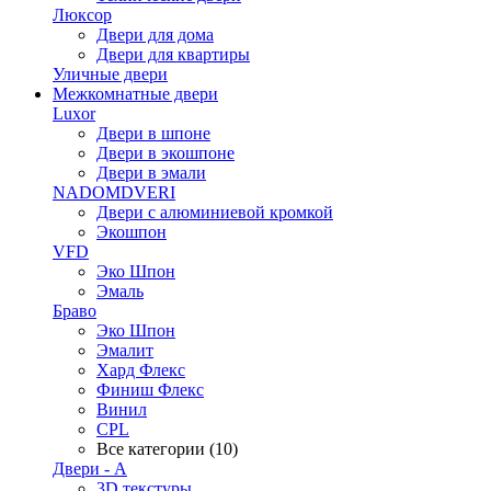
Люксор
Двери для дома
Двери для квартиры
Уличные двери
Межкомнатные двери
Luxor
Двери в шпоне
Двери в экошпоне
Двери в эмали
NADOMDVERI
Двери с алюминиевой кромкой
Экошпон
VFD
Эко Шпон
Эмаль
Браво
Эко Шпон
Эмалит
Хард Флекс
Финиш Флекс
Винил
CPL
Все категории (10)
Двери - А
3D текстуры