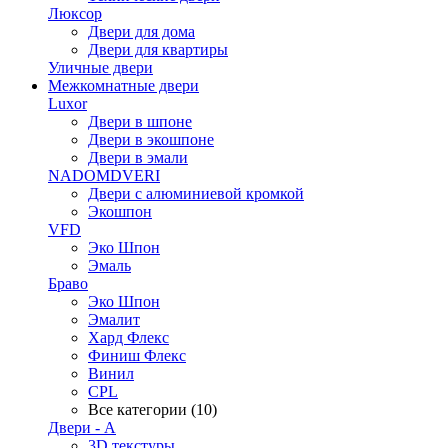
Люксор
Двери для дома
Двери для квартиры
Уличные двери
Межкомнатные двери
Luxor
Двери в шпоне
Двери в экошпоне
Двери в эмали
NADOMDVERI
Двери с алюминиевой кромкой
Экошпон
VFD
Эко Шпон
Эмаль
Браво
Эко Шпон
Эмалит
Хард Флекс
Финиш Флекс
Винил
CPL
Все категории (10)
Двери - А
3D текстуры