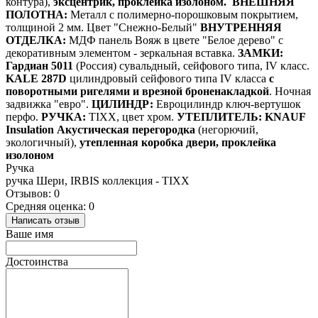
контура),
эксцентрик, проклейка изолоном.
ВНЕШНЯЯ
ПОЛОТНА:
Металл с полимерно-порошковым покрытием,
толщиной 2 мм. Цвет "Снежно-Белый"
ВНУТРЕННЯЯ
ОТДЕЛКА:
МДФ панель Вояж
в цвете "Белое дерево
"
с
декоративным элементом - зеркальная вставка.
ЗАМКИ:
Гардиан 5011
(Россия) сувальдный, сейфового типа, IV класс.
KALE 287D
цилиндровый сейфового типа IV класса
с
поворотными ригелями и врезной броненакладкой
. Ночная
задвижка "евро".
ЦИЛИНДР:
Евроцилиндр ключ-вертушок
перфо.
РУЧКА:
TIXX, цвет хром.
УТЕПЛИТЕЛЬ:
KNAUF
Insulation Акустическая перегородка
(негорючий,
экологичный),
утепленная коробка двери, проклейка
изолоном
Ручка
ручка Шери, IRBIS коллекция - TIXX
Отзывов: 0
Средняя оценка: 0
Написать отзыв
Ваше имя
Достоинства