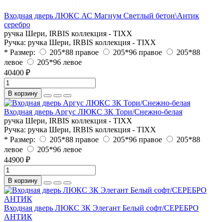
Входная дверь ЛЮКС АС Магнум Светлый бетон\Антик
серебро
ручка Шери, IRBIS коллекция - TIXX
Ручка:
ручка Шери, IRBIS коллекция - TIXX
* Размер:
205*88 правое
205*96 правое
205*88
левое
205*96 левое
40400 ₽
В корзину
Входная дверь Аргус ЛЮКС 3К Тори/Снежно-белая
ручка Шери, IRBIS коллекция - TIXX
Ручка:
ручка Шери, IRBIS коллекция - TIXX
* Размер:
205*88 правое
205*96 правое
205*88
левое
205*96 левое
44900 ₽
В корзину
Входная дверь ЛЮКС 3К Элегант Белый софт/СЕРЕБРО
АНТИК