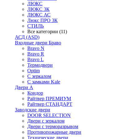
ЛЮКС
ЛЮКС 3К
ЛЮКС АС
Люкс ПРО 3К
СТИЛЬ
Все категории (11)
АСД (ASD)
Входные двери Браво
Bravo N
Bravo R
Bravo L
Термодвери
Optim
С зеркалом
С замками Kale
Двери А
Кондор
Райтвер ПРЕМИУМ
Райтвер СТАНДАРТ
Заводские двери
DOOR SELECTION
Двери с зеркалом
Двери с терморазрывом
Противопожарные двери
Технические двери