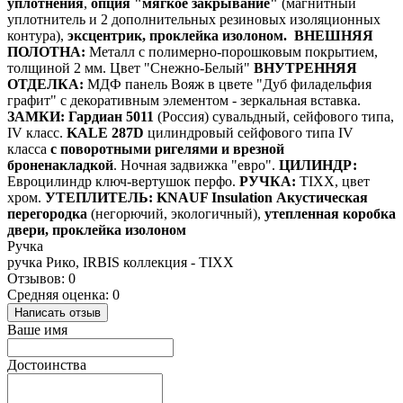
уплотнения
,
опция "мягкое закрывание"
(магнитный
уплотнитель и 2 дополнительных резиновых изоляционных
контура),
эксцентрик, проклейка изолоном.
ВНЕШНЯЯ
ПОЛОТНА:
Металл с полимерно-порошковым покрытием,
толщиной 2 мм. Цвет "Снежно-Белый"
ВНУТРЕННЯЯ
ОТДЕЛКА:
МДФ панель Вояж в цвете "Дуб филадельфия
графит
"
с декоративным элементом - зеркальная вставка.
ЗАМКИ:
Гардиан 5011
(Россия) сувальдный, сейфового типа,
IV класс.
KALE 287D
цилиндровый сейфового типа IV
класса
с поворотными ригелями и врезной
броненакладкой
. Ночная задвижка "евро".
ЦИЛИНДР:
Евроцилиндр ключ-вертушок перфо.
РУЧКА:
TIXX, цвет
хром.
УТЕПЛИТЕЛЬ:
KNAUF Insulation Акустическая
перегородка
(негорючий, экологичный),
утепленная коробка
двери, проклейка изолоном
Ручка
ручка Рико, IRBIS коллекция - TIXX
Отзывов: 0
Средняя оценка: 0
Написать отзыв
Ваше имя
Достоинства