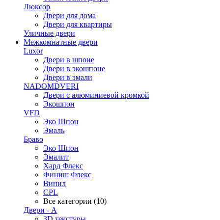
Люксор
Двери для дома
Двери для квартиры
Уличные двери
Межкомнатные двери
Luxor
Двери в шпоне
Двери в экошпоне
Двери в эмали
NADOMDVERI
Двери с алюминиевой кромкой
Экошпон
VFD
Эко Шпон
Эмаль
Браво
Эко Шпон
Эмалит
Хард Флекс
Финиш Флекс
Винил
CPL
Все категории (10)
Двери - А
3D текстуры