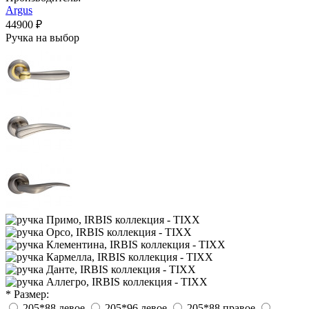
Argus
44900 ₽
Ручка на выбор
* Размер:
205*88 левое
205*96 левое
205*88 правое