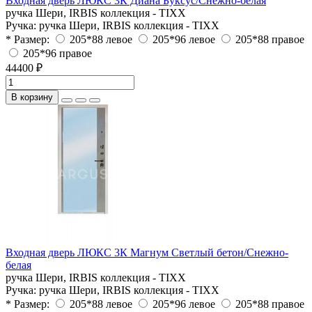
Входная дверь ЛЮКС 3К Диана Буксус/Снежно-белая
ручка Шери, IRBIS коллекция - TIXX
Ручка:
ручка Шери, IRBIS коллекция - TIXX
* Размер:
205*88 левое
205*96 левое
205*88 правое
205*96 правое
44400 ₽
В корзину
Входная дверь ЛЮКС 3К Магнум Светлый бетон/Снежно-
белая
ручка Шери, IRBIS коллекция - TIXX
Ручка:
ручка Шери, IRBIS коллекция - TIXX
* Размер:
205*88 левое
205*96 левое
205*88 правое