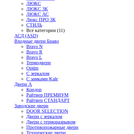
ЛЮКС
ЛЮКС 3К
ЛЮКС АС
Люкс ПРО 3К
СТИЛЬ
Все категории (11)
АСД (ASD)
Входные двери Браво
Bravo N
Bravo R
Bravo L
Термодвери
Optim
С зеркалом
С замками Kale
Двери А
Кондор
Райтвер ПРЕМИУМ
Райтвер СТАНДАРТ
Заводские двери
DOOR SELECTION
Двери с зеркалом
Двери с терморазрывом
Противопожарные двери
Технические двери