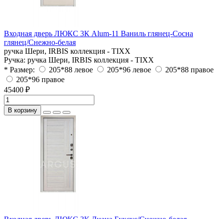
Входная дверь ЛЮКС 3К Alum-11 Ваниль глянец-Сосна
глянец/Снежно-белая
ручка Шери, IRBIS коллекция - TIXX
Ручка:
ручка Шери, IRBIS коллекция - TIXX
* Размер:
205*88 левое
205*96 левое
205*88 правое
205*96 правое
45400 ₽
В корзину