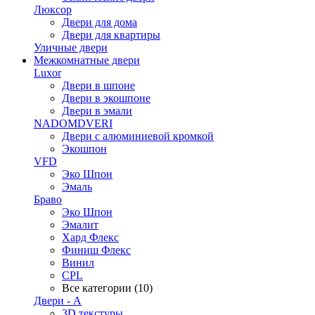
Люксор
Двери для дома
Двери для квартиры
Уличные двери
Межкомнатные двери
Luxor
Двери в шпоне
Двери в экошпоне
Двери в эмали
NADOMDVERI
Двери с алюминиевой кромкой
Экошпон
VFD
Эко Шпон
Эмаль
Браво
Эко Шпон
Эмалит
Хард Флекс
Финиш Флекс
Винил
CPL
Все категории (10)
Двери - А
3D текстуры