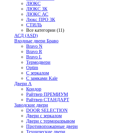
ЛЮКС
ЛЮКС 3К
ЛЮКС АС
Люкс ПРО 3К
СТИЛЬ
Все категории (11)
АСД (ASD)
Входные двери Браво
Bravo N
Bravo R
Bravo L
Термодвери
Optim
С зеркалом
С замками Kale
Двери А
Кондор
Райтвер ПРЕМИУМ
Райтвер СТАНДАРТ
Заводские двери
DOOR SELECTION
Двери с зеркалом
Двери с терморазрывом
Противопожарные двери
Технические двери