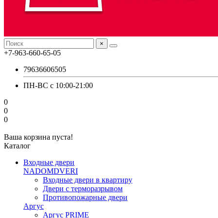
×
+7-963-660-65-05
79636606505
ПН-ВС с 10:00-21:00
0
0
0
Ваша корзина пуста!
Каталог
Входные двери
NADOMDVERI
Входные двери в квартиру
Двери с терморазрывом
Противопожарные двери
Аргус
Аргус PRIME