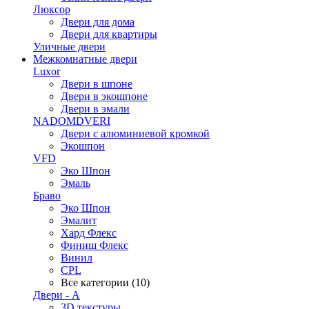
Люксор
Двери для дома
Двери для квартиры
Уличные двери
Межкомнатные двери
Luxor
Двери в шпоне
Двери в экошпоне
Двери в эмали
NADOMDVERI
Двери с алюминиевой кромкой
Экошпон
VFD
Эко Шпон
Эмаль
Браво
Эко Шпон
Эмалит
Хард Флекс
Финиш Флекс
Винил
CPL
Все категории (10)
Двери - А
3D текстуры