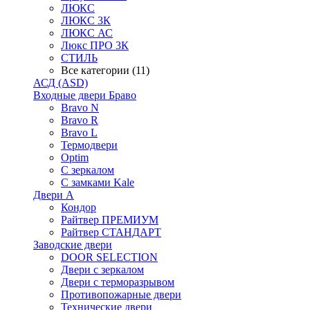
ЛЮКС
ЛЮКС 3К
ЛЮКС АС
Люкс ПРО 3К
СТИЛЬ
Все категории (11)
АСД (ASD)
Входные двери Браво
Bravo N
Bravo R
Bravo L
Термодвери
Optim
С зеркалом
С замками Kale
Двери А
Кондор
Райтвер ПРЕМИУМ
Райтвер СТАНДАРТ
Заводские двери
DOOR SELECTION
Двери с зеркалом
Двери с терморазрывом
Противопожарные двери
Технические двери