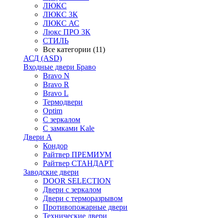
ЛЮКС
ЛЮКС 3К
ЛЮКС АС
Люкс ПРО 3К
СТИЛЬ
Все категории (11)
АСД (ASD)
Входные двери Браво
Bravo N
Bravo R
Bravo L
Термодвери
Optim
С зеркалом
С замками Kale
Двери А
Кондор
Райтвер ПРЕМИУМ
Райтвер СТАНДАРТ
Заводские двери
DOOR SELECTION
Двери с зеркалом
Двери с терморазрывом
Противопожарные двери
Технические двери