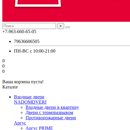
×
+7-963-660-65-05
79636606505
ПН-ВС с 10:00-21:00
0
0
0
Ваша корзина пуста!
Каталог
Входные двери
NADOMDVERI
Входные двери в квартиру
Двери с терморазрывом
Противопожарные двери
Аргус
Аргус PRIME