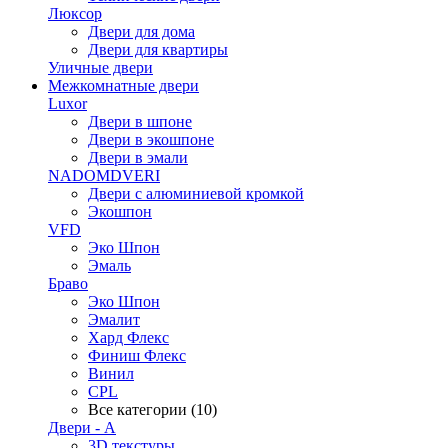
Люксор
Двери для дома
Двери для квартиры
Уличные двери
Межкомнатные двери
Luxor
Двери в шпоне
Двери в экошпоне
Двери в эмали
NADOMDVERI
Двери с алюминиевой кромкой
Экошпон
VFD
Эко Шпон
Эмаль
Браво
Эко Шпон
Эмалит
Хард Флекс
Финиш Флекс
Винил
CPL
Все категории (10)
Двери - А
3D текстуры