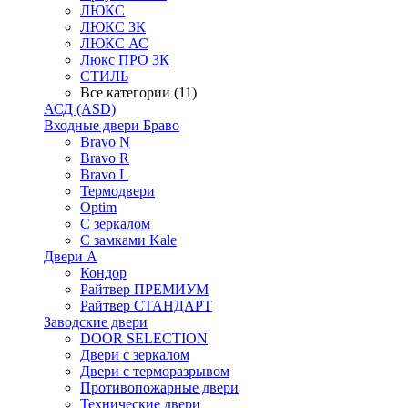
ЛЮКС
ЛЮКС 3К
ЛЮКС АС
Люкс ПРО 3К
СТИЛЬ
Все категории (11)
АСД (ASD)
Входные двери Браво
Bravo N
Bravo R
Bravo L
Термодвери
Optim
С зеркалом
С замками Kale
Двери А
Кондор
Райтвер ПРЕМИУМ
Райтвер СТАНДАРТ
Заводские двери
DOOR SELECTION
Двери с зеркалом
Двери с терморазрывом
Противопожарные двери
Технические двери