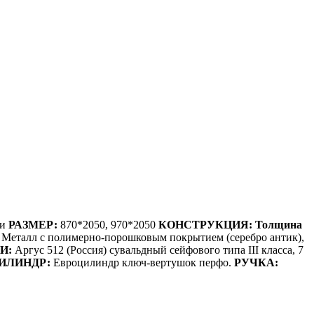
ки
РАЗМЕР:
870*2050, 970*2050
КОНСТРУКЦИЯ:
Толщина
:
Металл с полимерно-порошковым покрытием (серебро антик),
И:
Аргус 512 (Россия) сувальдный сейфового типа III класса, 7
ИЛИНДР:
Евроцилиндр ключ-вертушок перфо.
РУЧКА: