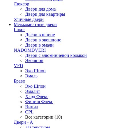
Люксор
Двери для дома
Двери для квартиры
Уличные двери
Межкомнатные двери
Luxor
Двери в шпоне
Двери в экошпоне
Двери в эмали
NADOMDVERI
Двери с алюминиевой кромкой
Экошпон
VFD
Эко Шпон
Эмаль
Браво
Эко Шпон
Эмалит
Хард Флекс
Финиш Флекс
Винил
CPL
Все категории (10)
Двери - А
3D текстуры