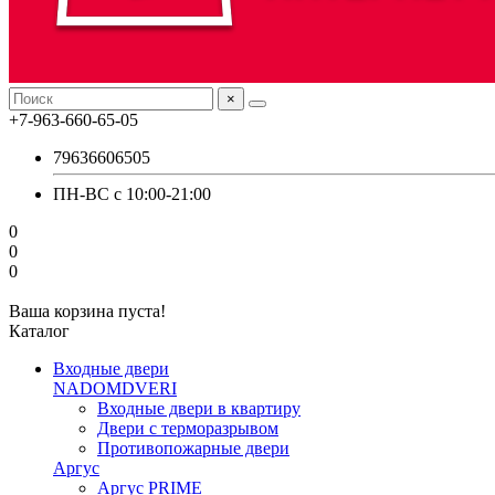
×
+7-963-660-65-05
79636606505
ПН-ВС с 10:00-21:00
0
0
0
Ваша корзина пуста!
Каталог
Входные двери
NADOMDVERI
Входные двери в квартиру
Двери с терморазрывом
Противопожарные двери
Аргус
Аргус PRIME