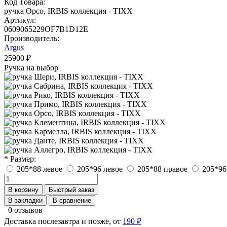
Код Товара:
ручка Орсо, IRBIS коллекция - TIXX
Артикул:
0609065229OF7B1D12E
Производитель:
Argus
25900 ₽
Ручка на выбор
* Размер:
205*88 левое
205*96 левое
205*88 правое
205*96
В корзину
Быстрый заказ
В закладки
В сравнение
0 отзывов
Доставка послезавтра и позже, от
190 ₽