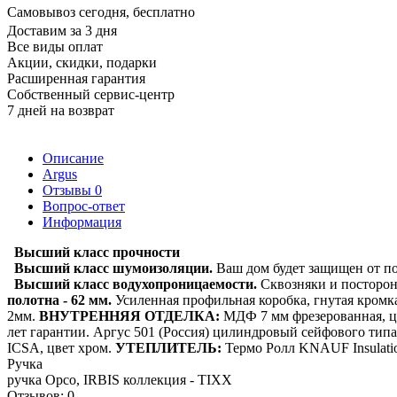
Самовывоз сегодня, бесплатно
Доставим за 3 дня
Все виды оплат
Акции, скидки, подарки
Расширенная гарантия
Собственный сервис-центр
7 дней на возврат
Описание
Argus
Отзывы
0
Вопрос-ответ
Информация
Высший класс прочности
Высший класс шумоизоляции.
Ваш дом будет защищен от по
Высший класс водухопроницаемости.
Сквозняки и посторон
полотна - 62 мм.
Усиленная профильная коробка, гнутая кромк
2мм.
ВНУТРЕННЯЯ ОТДЕЛКА:
МДФ 7 мм фрезерованная, ц
лет гарантии. Аргус 501 (Россия) цилиндровый сейфового типа 
ICSA, цвет хром.
УТЕПЛИТЕЛЬ:
Термо Ролл KNAUF Insulati
Ручка
ручка Орсо, IRBIS коллекция - TIXX
Отзывов: 0