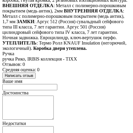
коробка, гнутая кромка, 2 резиновых изоляционных контура.
ВНЕШНЯЯ ОТДЕЛКА
: Металл с полимерно-порошковым
покрытием (медь антик), 2мм
ВНУТРЕННЯЯ ОТДЕЛКА
:
Металл с полимерно-порошковым покрытием (медь антик),
1,7 мм
ЗАМКИ
: Аргус 512 (Россия) сувальдный сейфового
типа III класса, 7 лет гарантии. Аргус 501 (Россия)
цилиндровый сейфового типа IV класса, 7 лет гарантии.
Ночная задвижка. Евроцилиндр, ключ-вертушок перфо.
УТЕПЛИТЕЛЬ
: Термо Ролл KNAUF Insulation (негорючий,
экологичный).
Коробка двери утеплена.
Ручка
ручка Рико, IRBIS коллекция - TIXX
Отзывов: 0
Средняя оценка: 0
Написать отзыв
Ваше имя
Достоинства
Недостатки