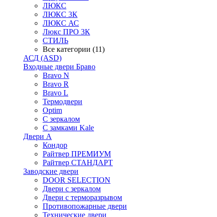
ЛЮКС
ЛЮКС 3К
ЛЮКС АС
Люкс ПРО 3К
СТИЛЬ
Все категории (11)
АСД (ASD)
Входные двери Браво
Bravo N
Bravo R
Bravo L
Термодвери
Optim
С зеркалом
С замками Kale
Двери А
Кондор
Райтвер ПРЕМИУМ
Райтвер СТАНДАРТ
Заводские двери
DOOR SELECTION
Двери с зеркалом
Двери с терморазрывом
Противопожарные двери
Технические двери