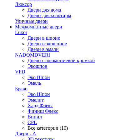
Люксор
Двери для дома
Двери для квартиры
Уличные двери
Межкомнатные двери
Luxor
Двери в шпоне
Двери в экошпоне
Двери в эмали
NADOMDVERI
Двери с алюминиевой кромкой
Экошпон
VFD
Эко Шпон
Эмаль
Браво
Эко Шпон
Эмалит
Хард Флекс
Финиш Флекс
Винил
CPL
Все категории (10)
Двери - А
3D текстуры