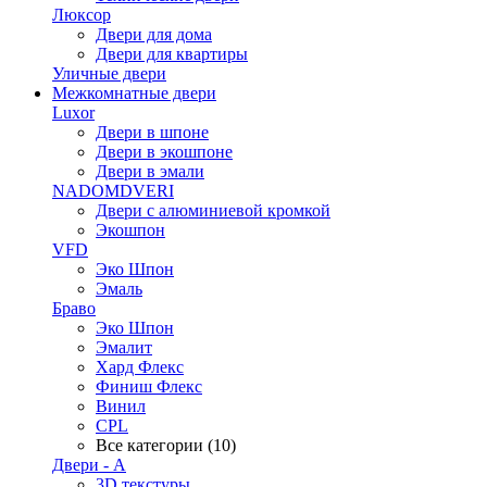
Люксор
Двери для дома
Двери для квартиры
Уличные двери
Межкомнатные двери
Luxor
Двери в шпоне
Двери в экошпоне
Двери в эмали
NADOMDVERI
Двери с алюминиевой кромкой
Экошпон
VFD
Эко Шпон
Эмаль
Браво
Эко Шпон
Эмалит
Хард Флекс
Финиш Флекс
Винил
CPL
Все категории (10)
Двери - А
3D текстуры