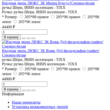
Входная дверь ЛЮКС 3К Мирра Буксус/Снежно-белая
ручка Шери, IRBIS коллекция - TIXX
Ручка:
ручка Шери, IRBIS коллекция - TIXX
* Размер:
205*88 правое
205*96 правое
205*88
левое
205*96 левое
44400 ₽
В корзину
Входная дверь ЛЮКС 3К Вояж Дуб филадельфия графит/
Снежно-белая
ручка Шери, IRBIS коллекция - TIXX
Ручка:
ручка Шери, IRBIS коллекция - TIXX
* Размер:
205*88 правое
205*96 правое
205*88
левое
205*96 левое
44900 ₽
В корзину
Информация
Наши реквизиты
Установка межкомнатных дверей