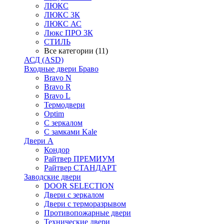
ЛЮКС
ЛЮКС 3К
ЛЮКС АС
Люкс ПРО 3К
СТИЛЬ
Все категории (11)
АСД (ASD)
Входные двери Браво
Bravo N
Bravo R
Bravo L
Термодвери
Optim
С зеркалом
С замками Kale
Двери А
Кондор
Райтвер ПРЕМИУМ
Райтвер СТАНДАРТ
Заводские двери
DOOR SELECTION
Двери с зеркалом
Двери с терморазрывом
Противопожарные двери
Технические двери