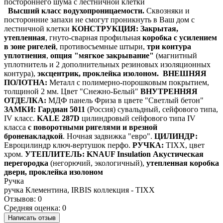
постороннего шума с лестничной клетки
Высший класс водухопроницаемости.
Сквозняки и
посторонние запахи не смогут проникнуть в Ваш дом с
лестничной клетки
КОНСТРУКЦИЯ:
Закрытая,
утепленная
,
гнуто-сварная профильная
коробка с усилением
в зоне ригелей
, противосъемные штыри,
три контура
уплотнения
,
опция "мягкое закрывание"
(магнитный
уплотнитель и 2 дополнительных резиновых изоляционных
контура),
эксцентрик, проклейка изолоном.
ВНЕШНЯЯ
ПОЛОТНА:
Металл с полимерно-порошковым покрытием,
толщиной 2 мм. Цвет "Снежно-Белый"
ВНУТРЕННЯЯ
ОТДЕЛКА:
МДФ панель Фриза в цвете "Светлый бетон"
ЗАМКИ:
Гардиан 5011
(Россия) сувальдный, сейфового типа,
IV класс.
KALE 287D
цилиндровый сейфового типа IV
класса
с поворотными ригелями и врезной
броненакладкой
. Ночная задвижка "евро".
ЦИЛИНДР:
Евроцилиндр ключ-вертушок перфо.
РУЧКА:
TIXX, цвет
хром.
УТЕПЛИТЕЛЬ:
KNAUF Insulation Акустическая
перегородка
(негорючий, экологичный),
утепленная коробка
двери, проклейка изолоном
Ручка
ручка Клементина, IRBIS коллекция - TIXX
Отзывов: 0
Средняя оценка: 0
Написать отзыв