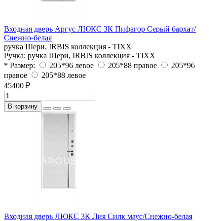
Входная дверь Аргус ЛЮКС 3К Пифагор Серый бархат/
Снежно-белая
ручка Шери, IRBIS коллекция - TIXX
Ручка:
ручка Шери, IRBIS коллекция - TIXX
* Размер:
205*96 левое
205*88 правое
205*96
правое
205*88 левое
45400 ₽
В корзину
Входная дверь ЛЮКС 3К Лия Силк маус/Снежно-белая