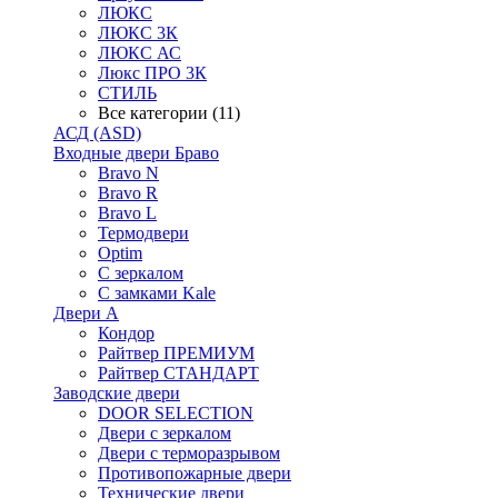
ЛЮКС
ЛЮКС 3К
ЛЮКС АС
Люкс ПРО 3К
СТИЛЬ
Все категории (11)
АСД (ASD)
Входные двери Браво
Bravo N
Bravo R
Bravo L
Термодвери
Optim
С зеркалом
С замками Kale
Двери А
Кондор
Райтвер ПРЕМИУМ
Райтвер СТАНДАРТ
Заводские двери
DOOR SELECTION
Двери с зеркалом
Двери с терморазрывом
Противопожарные двери
Технические двери