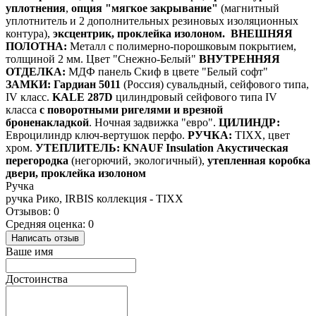
уплотнения
,
опция "мягкое закрывание"
(магнитный
уплотнитель и 2 дополнительных резиновых изоляционных
контура),
эксцентрик, проклейка изолоном.
ВНЕШНЯЯ
ПОЛОТНА:
Металл с полимерно-порошковым покрытием,
толщиной 2 мм. Цвет "Снежно-Белый"
ВНУТРЕННЯЯ
ОТДЕЛКА:
МДФ панель Скиф в цвете "Белый софт"
ЗАМКИ:
Гардиан 5011
(Россия) сувальдный, сейфового типа,
IV класс.
KALE 287D
цилиндровый сейфового типа IV
класса
с поворотными ригелями и врезной
броненакладкой
. Ночная задвижка "евро".
ЦИЛИНДР:
Евроцилиндр ключ-вертушок перфо.
РУЧКА:
TIXX, цвет
хром.
УТЕПЛИТЕЛЬ:
KNAUF Insulation Акустическая
перегородка
(негорючий, экологичный),
утепленная коробка
двери, проклейка изолоном
Ручка
ручка Рико, IRBIS коллекция - TIXX
Отзывов: 0
Средняя оценка: 0
Написать отзыв
Ваше имя
Достоинства