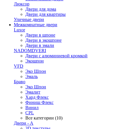
Люксор
Двери для дома
Двери для квартиры
Уличные двери
Межкомнатные двери
Luxor
Двери в шпоне
Двери в экошпоне
Двери в эмали
NADOMDVERI
Двери с алюминиевой кромкой
Экошпон
VFD
Эко Шпон
Эмаль
Браво
Эко Шпон
Эмалит
Хард Флекс
Финиш Флекс
Винил
CPL
Все категории (10)
Двери - А
3D текстуры