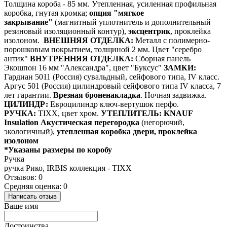
Толщина короба - 85 мм. Утепленная, усиленная профильная
коробка, гнутая кромка;
опция "мягкое
закрывание"
(магнитный уплотнитель и дополнительный
резиновый изоляционный контур),
эксцентрик
, проклейка
изолоном.
ВНЕШНЯЯ ОТДЕЛКА:
Металл с полимерно-
порошковым покрытием, толщиной 2 мм. Цвет "серебро
антик"
ВНУТРЕННЯЯ ОТДЕЛКА:
Сборная панель
Экошпон 16 мм "Александра", цвет "Буксус"
ЗАМКИ:
Гардиан 5011 (Россия) сувальдный, сейфового типа, IV класс.
Аргус 501 (Россия) цилиндровый сейфового типа IV класса, 7
лет гарантии.
Врезная броненакладка
. Ночная задвижка.
ЦИЛИНДР:
Евроцилиндр ключ-вертушок перфо.
РУЧКА:
TIXX, цвет хром.
УТЕПЛИТЕЛЬ:
KNAUF
Insulation Акустическая перегородка
(негорючий,
экологичный),
утепленная коробка двери, проклейка
изолоном
*Указаны размеры по коробу
Ручка
ручка Рико, IRBIS коллекция - TIXX
Отзывов: 0
Средняя оценка: 0
Написать отзыв
Ваше имя
Достоинства