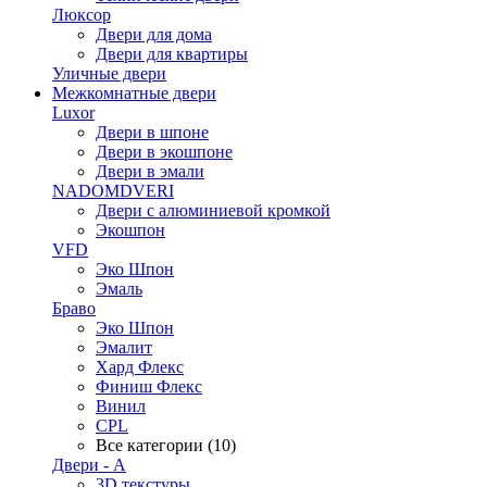
Люксор
Двери для дома
Двери для квартиры
Уличные двери
Межкомнатные двери
Luxor
Двери в шпоне
Двери в экошпоне
Двери в эмали
NADOMDVERI
Двери с алюминиевой кромкой
Экошпон
VFD
Эко Шпон
Эмаль
Браво
Эко Шпон
Эмалит
Хард Флекс
Финиш Флекс
Винил
CPL
Все категории (10)
Двери - А
3D текстуры