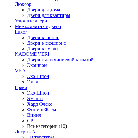
Люксор
Двери для дома
Двери для квартиры
Уличные двери
Межкомнатные двери
Luxor
Двери в шпоне
Двери в экошпоне
Двери в эмали
NADOMDVERI
Двери с алюминиевой кромкой
Экошпон
VFD
Эко Шпон
Эмаль
Браво
Эко Шпон
Эмалит
Хард Флекс
Финиш Флекс
Винил
CPL
Все категории (10)
Двери - А
3D текстуры