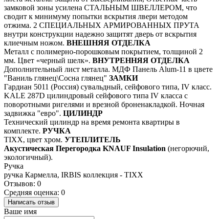
замковой зоны усилена СТАЛЬНЫМ ШВЕЛЛЕРОМ, что
сводит к минимуму попытки вскрытия лвери методом
отжима. 2 СПЕЦИАЛЬНЫХ АРМИРОВАННЫХ ПРУТА
внутри конструкции надежно защитят дверь от вскрытия
клиечным ножом.
ВНЕШНЯЯ ОТДЕЛКА
Металл с полимерно-порошковым покрытием, толщиной 2
мм. Цвет «черный шелк».
ВНУТРЕННЯЯ ОТДЕЛКА
Дополнительный лист металла. МДФ Панель Alum-11 в цвете
"Ваниль глянец\Сосна глянец"
ЗАМКИ
Гардиан 5011 (Россия) сувальдный, сейфового типа, IV класс.
KALE 287D цилиндровый сейфового типа IV класса с
поворотными ригелями и врезной броненакладкой. Ночная
задвижка "евро".
ЦИЛИНДР
Технический цилиндр на время ремонта квартиры в
комплекте.
РУЧКА
TIXX, цвет хром.
УТЕПЛИТЕЛЬ
Акустическая Перегородка KNAUF Insulation
(негорючий,
экологичный).
Ручка
ручка Кармелла, IRBIS коллекция - TIXX
Отзывов: 0
Средняя оценка: 0
Написать отзыв
Ваше имя