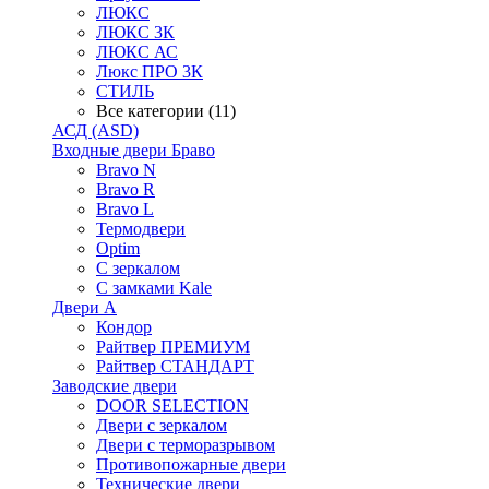
ЛЮКС
ЛЮКС 3К
ЛЮКС АС
Люкс ПРО 3К
СТИЛЬ
Все категории (11)
АСД (ASD)
Входные двери Браво
Bravo N
Bravo R
Bravo L
Термодвери
Optim
С зеркалом
С замками Kale
Двери А
Кондор
Райтвер ПРЕМИУМ
Райтвер СТАНДАРТ
Заводские двери
DOOR SELECTION
Двери с зеркалом
Двери с терморазрывом
Противопожарные двери
Технические двери