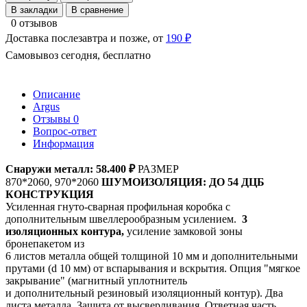
В закладки
В сравнение
0 отзывов
Доставка послезавтра и позже, от
190 ₽
Самовывоз сегодня, бесплатно
Описание
Argus
Отзывы
0
Вопрос-ответ
Информация
Снаружи металл:
58.400 ₽
РАЗМЕР
870*2060, 970*2060
ШУМОИЗОЛЯЦИЯ:
ДО 54 ДЦБ
КОНСТРУКЦИЯ
Усиленная гнуто-сварная профильная коробка с
дополнительным швеллерообразным усилением.
3
изоляционных контура,
усиление замковой зоны
бронепакетом из
6 листов металла общей толщиной 10 мм и дополнительными
прутами (d 10 мм) от вспарывания и вскрытия. Опция "мягкое
закрывание" (магнитный уплотнитель
и дополнительный резиновый изоляционный контур). Два
листа металла. Защита от высверливания, Ответная часть