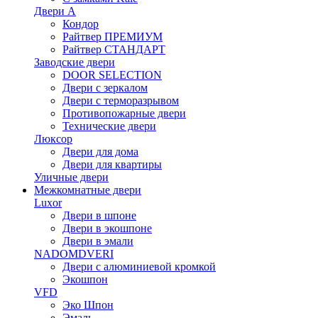
Двери А
Кондор
Райтвер ПРЕМИУМ
Райтвер СТАНДАРТ
Заводские двери
DOOR SELECTION
Двери с зеркалом
Двери с терморазрывом
Противопожарные двери
Технические двери
Люксор
Двери для дома
Двери для квартиры
Уличные двери
Межкомнатные двери
Luxor
Двери в шпоне
Двери в экошпоне
Двери в эмали
NADOMDVERI
Двери с алюминиевой кромкой
Экошпон
VFD
Эко Шпон
Эмаль