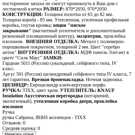
посторонние запахи не смогут проникнуть в Ваш дом с
лестничной клетки
РАЗМЕР:
870*2050, 970*2050
КОНСТРУКЦИЯ:
Толщина полотна от 65 до 82 мм.
Толщина короба - 85 мм. Утепленная, усиленная профильная
коробка, гнутая кромка;
опция "мягкое
закрывание"
(магнитный уплотнитель и дополнительный
резиновый изоляционный контур),
эксцентрик
, проклейка
изолоном.
ВНЕШНЯЯ ОТДЕЛКА:
Металл с полимерно-
порошковым покрытием, толщиной 2 мм. Цвет "серебро
антик"
ВНУТРЕННЯЯ ОТДЕЛКА:
МДФ панель Элегант в
цвете "Силк Маус"
ЗАМКИ:
Гардиан 5011 (Россия) сувальдный, сейфового типа, IV
класс.
Аргус 501 (Россия) цилиндровый сейфового типа IV класса, 7
лет гарантии.
Врезная броненакладка
. Ночная задвижка.
ЦИЛИНДР:
Евроцилиндр ключ-вертушок перфо.
РУЧКА:
TIXX, цвет хром.
УТЕПЛИТЕЛЬ:
KNAUF
Insulation Акустическая перегородка
(негорючий,
экологичный),
утепленная коробка двери, проклейка
изолоном
Ручка
ручка Сабрина, IRBIS коллекция - TIXX
Отзывов: 0
Средняя оценка: 0
Написать отзыв