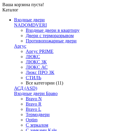
Ваша корзина пуста!
Каталог
Входные двери
NADOMDVERI
Входные двери в квартиру
Двери с терморазрывом
Противопожарные двери
Аргус
Аргус PRIME
ЛЮКС
ЛЮКС 3К
ЛЮКС АС
Люкс ПРО 3К
СТИЛЬ
Все категории (11)
АСД (ASD)
Входные двери Браво
Bravo N
Bravo R
Bravo L
Термодвери
Optim
С зеркалом
С замками Kale