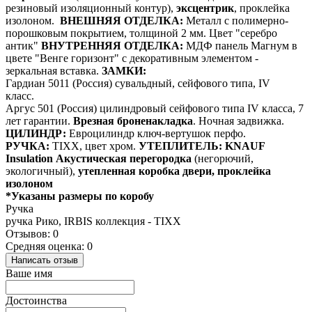
резиновый изоляционный контур),
эксцентрик
, проклейка
изолоном.
ВНЕШНЯЯ ОТДЕЛКА:
Металл с полимерно-
порошковым покрытием, толщиной 2 мм. Цвет "серебро
антик"
ВНУТРЕННЯЯ ОТДЕЛКА:
МДФ панель Магнум в
цвете "Венге горизонт"
с декоративным элементом -
зеркальная вставка.
ЗАМКИ:
Гардиан 5011 (Россия) сувальдный, сейфового типа, IV
класс.
Аргус 501 (Россия) цилиндровый сейфового типа IV класса, 7
лет гарантии.
Врезная броненакладка
. Ночная задвижка.
ЦИЛИНДР:
Евроцилиндр ключ-вертушок перфо.
РУЧКА:
TIXX, цвет хром.
УТЕПЛИТЕЛЬ:
KNAUF
Insulation Акустическая перегородка
(негорючий,
экологичный),
утепленная коробка двери, проклейка
изолоном
*Указаны размеры по коробу
Ручка
ручка Рико, IRBIS коллекция - TIXX
Отзывов: 0
Средняя оценка: 0
Написать отзыв
Ваше имя
Достоинства