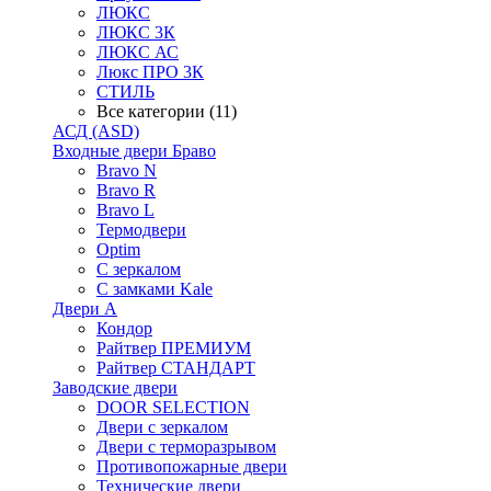
ЛЮКС
ЛЮКС 3К
ЛЮКС АС
Люкс ПРО 3К
СТИЛЬ
Все категории (11)
АСД (ASD)
Входные двери Браво
Bravo N
Bravo R
Bravo L
Термодвери
Optim
С зеркалом
С замками Kale
Двери А
Кондор
Райтвер ПРЕМИУМ
Райтвер СТАНДАРТ
Заводские двери
DOOR SELECTION
Двери с зеркалом
Двери с терморазрывом
Противопожарные двери
Технические двери