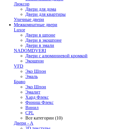
Люксор
Двери для дома
Двери для квартиры
Уличные двери
Межкомнатные двери
Luxor
Двери в шпоне
Двери в экошпоне
Двери в эмали
NADOMDVERI
Двери с алюминиевой кромкой
Экошпон
VFD
Эко Шпон
Эмаль
Браво
Эко Шпон
Эмалит
Хард Флекс
Финиш Флекс
Винил
CPL
Все категории (10)
Двери - А
3D текстуры