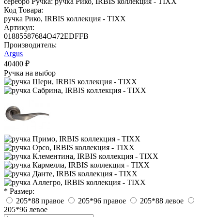
Код Товара:
ручка Рико, IRBIS коллекция - TIXX
Артикул:
01885587684O472EDFFB
Производитель:
Argus
40400 ₽
Ручка на выбор
* Размер:
205*88 правое
205*96 правое
205*88 левое
205*96 левое