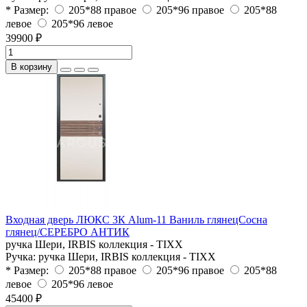
* Размер:
205*88 правое
205*96 правое
205*88
левое
205*96 левое
39900 ₽
В корзину
Входная дверь ЛЮКС 3К Alum-11 Ваниль глянецСосна
глянец/СЕРЕБРО АНТИК
ручка Шери, IRBIS коллекция - TIXX
Ручка:
ручка Шери, IRBIS коллекция - TIXX
* Размер:
205*88 правое
205*96 правое
205*88
левое
205*96 левое
45400 ₽