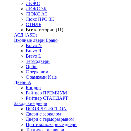
ЛЮКС
ЛЮКС 3К
ЛЮКС АС
Люкс ПРО 3К
СТИЛЬ
Все категории (11)
АСД (ASD)
Входные двери Браво
Bravo N
Bravo R
Bravo L
Термодвери
Optim
С зеркалом
С замками Kale
Двери А
Кондор
Райтвер ПРЕМИУМ
Райтвер СТАНДАРТ
Заводские двери
DOOR SELECTION
Двери с зеркалом
Двери с терморазрывом
Противопожарные двери
Технические двери