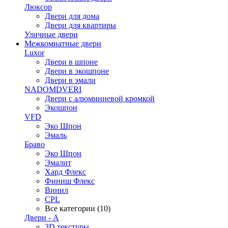
Люксор
Двери для дома
Двери для квартиры
Уличные двери
Межкомнатные двери
Luxor
Двери в шпоне
Двери в экошпоне
Двери в эмали
NADOMDVERI
Двери с алюминиевой кромкой
Экошпон
VFD
Эко Шпон
Эмаль
Браво
Эко Шпон
Эмалит
Хард Флекс
Финиш Флекс
Винил
CPL
Все категории (10)
Двери - А
3D текстуры