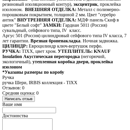
резиновый изоляционный контур),
эксцентрик
, проклейка
изолоном.
ВНЕШНЯЯ ОТДЕЛКА:
Металл с полимерно-
порошковым покрытием, толщиной 2 мм. Цвет "серебро
антик"
ВНУТРЕННЯЯ ОТДЕЛКА:
МДФ панель Скиф в
цвете "Белый софт"
ЗАМКИ:
Гардиан 5011 (Россия)
сувальдный, сейфового типа, IV класс.
Аргус 501 (Россия) цилиндровый сейфового типа IV класса, 7
лет гарантии.
Врезная броненакладка
. Ночная задвижка.
ЦИЛИНДР:
Евроцилиндр ключ-вертушок перфо.
РУЧКА:
TIXX, цвет хром.
УТЕПЛИТЕЛЬ:
KNAUF
Insulation Акустическая перегородка
(негорючий,
экологичный),
утепленная коробка двери, проклейка
изолоном
*Указаны размеры по коробу
Ручка
ручка Шери, IRBIS коллекция - TIXX
Отзывов: 0
Средняя оценка: 0
Написать отзыв
Ваше имя
Достоинства