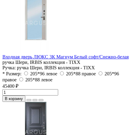
Входная дверь ЛЮКС 3К Магнум Белый софт/Снежно-белая
ручка Шери, IRBIS коллекция - TIXX
Ручка:
ручка Шери, IRBIS коллекция - TIXX
* Размер:
205*96 левое
205*88 правое
205*96
правое
205*88 левое
45400 ₽
В корзину