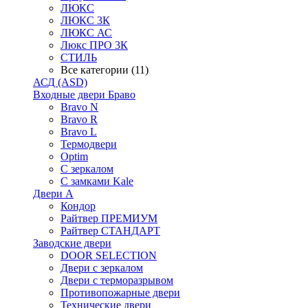
ЛЮКС
ЛЮКС 3К
ЛЮКС АС
Люкс ПРО 3К
СТИЛЬ
Все категории (11)
АСД (ASD)
Входные двери Браво
Bravo N
Bravo R
Bravo L
Термодвери
Optim
С зеркалом
С замками Kale
Двери А
Кондор
Райтвер ПРЕМИУМ
Райтвер СТАНДАРТ
Заводские двери
DOOR SELECTION
Двери с зеркалом
Двери с терморазрывом
Противопожарные двери
Технические двери