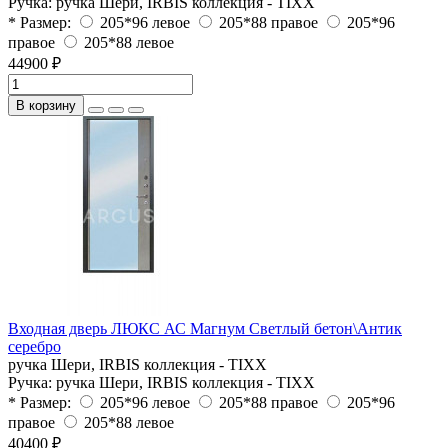
Ручка:
ручка Шери, IRBIS коллекция - TIXX
* Размер:
205*96 левое
205*88 правое
205*96
правое
205*88 левое
44900 ₽
В корзину
Входная дверь ЛЮКС АС Магнум Светлый бетон\Антик
серебро
ручка Шери, IRBIS коллекция - TIXX
Ручка:
ручка Шери, IRBIS коллекция - TIXX
* Размер:
205*96 левое
205*88 правое
205*96
правое
205*88 левое
40400 ₽