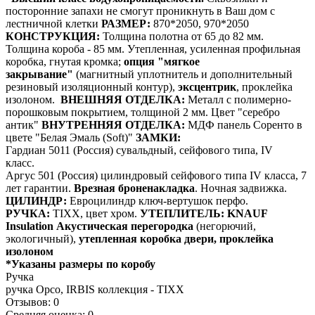
посторонние запахи не смогут проникнуть в Ваш дом с
лестничной клетки
РАЗМЕР:
870*2050, 970*2050
КОНСТРУКЦИЯ:
Толщина полотна от 65 до 82 мм.
Толщина короба - 85 мм. Утепленная, усиленная профильная
коробка, гнутая кромка;
опция "мягкое
закрывание"
(магнитный уплотнитель и дополнительный
резиновый изоляционный контур),
эксцентрик
, проклейка
изолоном.
ВНЕШНЯЯ ОТДЕЛКА:
Металл с полимерно-
порошковым покрытием, толщиной 2 мм. Цвет "серебро
антик"
ВНУТРЕННЯЯ ОТДЕЛКА:
МДФ панель Соренто в
цвете "Белая Эмаль (Soft)"
ЗАМКИ:
Гардиан 5011 (Россия) сувальдный, сейфового типа, IV
класс.
Аргус 501 (Россия) цилиндровый сейфового типа IV класса, 7
лет гарантии.
Врезная броненакладка
. Ночная задвижка.
ЦИЛИНДР:
Евроцилиндр ключ-вертушок перфо.
РУЧКА:
TIXX, цвет хром.
УТЕПЛИТЕЛЬ:
KNAUF
Insulation Акустическая перегородка
(негорючий,
экологичный),
утепленная коробка двери, проклейка
изолоном
*Указаны размеры по коробу
Ручка
ручка Орсо, IRBIS коллекция - TIXX
Отзывов: 0
Средняя оценка: 0