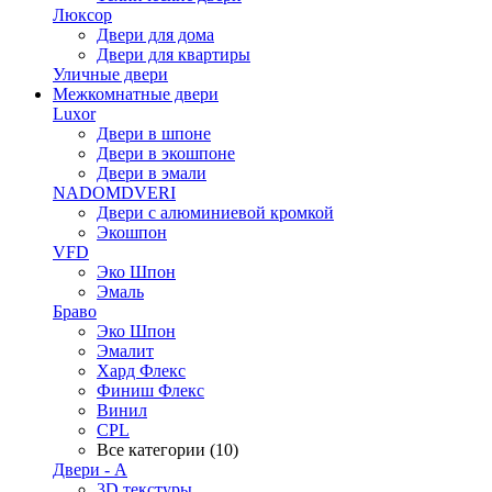
Люксор
Двери для дома
Двери для квартиры
Уличные двери
Межкомнатные двери
Luxor
Двери в шпоне
Двери в экошпоне
Двери в эмали
NADOMDVERI
Двери с алюминиевой кромкой
Экошпон
VFD
Эко Шпон
Эмаль
Браво
Эко Шпон
Эмалит
Хард Флекс
Финиш Флекс
Винил
CPL
Все категории (10)
Двери - А
3D текстуры