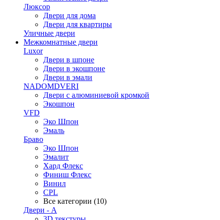
Люксор
Двери для дома
Двери для квартиры
Уличные двери
Межкомнатные двери
Luxor
Двери в шпоне
Двери в экошпоне
Двери в эмали
NADOMDVERI
Двери с алюминиевой кромкой
Экошпон
VFD
Эко Шпон
Эмаль
Браво
Эко Шпон
Эмалит
Хард Флекс
Финиш Флекс
Винил
CPL
Все категории (10)
Двери - А
3D текстуры