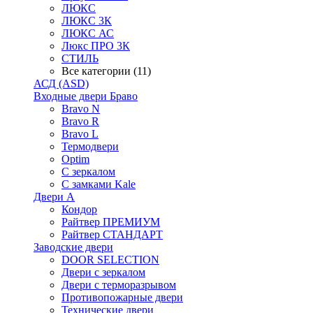
ЛЮКС
ЛЮКС 3К
ЛЮКС АС
Люкс ПРО 3К
СТИЛЬ
Все категории (11)
АСД (ASD)
Входные двери Браво
Bravo N
Bravo R
Bravo L
Термодвери
Optim
С зеркалом
С замками Kale
Двери А
Кондор
Райтвер ПРЕМИУМ
Райтвер СТАНДАРТ
Заводские двери
DOOR SELECTION
Двери с зеркалом
Двери с терморазрывом
Противопожарные двери
Технические двери