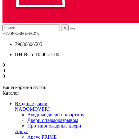
×
+7-963-660-65-05
79636606505
ПН-ВС с 10:00-21:00
0
0
0
Ваша корзина пуста!
Каталог
Входные двери
NADOMDVERI
Входные двери в квартиру
Двери с терморазрывом
Противопожарные двери
Аргус
Аргус PRIME