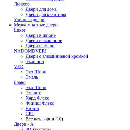
Люксор
Двери для дома
Двери для квартиры
Уличные двери
Межкомнатные двери
Luxor
Двери в шпоне
Двери в экошпоне
Двери в эмали
NADOMDVERI
Двери с алюминиевой кромкой
Экошпон
VFD
Эко Шпон
Эмаль
Браво
Эко Шпон
Эмалит
Хард Флекс
Финиш Флекс
Винил
CPL
Все категории (10)
Двери - А
3D текстуры