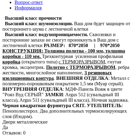
Вопрос-ответ
Информация
Высший класс прочности
Высший класс шумоизоляции.
Ваш дом будет защищен от
постороннего шума с лестничной клетки
Высший класс водухопроницаемости.
Сквозняки и
посторонние запахи не смогут проникнуть в Ваш дом с
лестничной клетки
РАЗМЕР
: 870*2050 | 970*2050
КОНСТРУКЦИЯ
: Толщина полотна - 100 мм, толщина
коробки - 110 мм.
Трехконтурная усиленная профильная
коробка
(открытого типа)
с ТЕРМОРАЗРЫВОМ
, гнутая
кромка, эксцентрик.
Полотно с ТЕРМОРАЗРЫВОМ
, ребра
жесткости, многослойное наполнение,
3 резиновых
изоляционных контура
.
ВНЕШНЯЯ ОТДЕЛКА
: Металл с
полимерно-порошковым покрытием 1,5 мм (Муар серый).
ВНУТРЕННЯЯ ОТДЕЛКА
: МДФ-Панель Вояж в цвете
"Роял Вуд СЕРЫЙ"
ЗАМКИ
: Argus 512 (сувальдный III
класса), Argus 511 (сувальдный III класса), Ночная задвижка.
Черная квадратная фурнитура CRIT.
УТЕПЛИТЕЛЬ
:
Пенополистерол. Два дополнительных термоизолирующих
слоя (Изодом).
Двери металлические
Да
Отзывов: 0