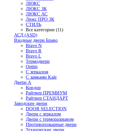
ЛЮКС
ЛЮКС 3К
ЛЮКС АС
Люкс ПРО 3К
СТИЛЬ
Все категории (11)
АСД (ASD)
Входные двери Браво
Bravo N
Bravo R
Bravo L
Термодвери
Optim
С зеркалом
С замками Kale
Двери А
Кондор
Райтвер ПРЕМИУМ
Райтвер СТАНДАРТ
Заводские двери
DOOR SELECTION
Двери с зеркалом
Двери с терморазрывом
Противопожарные двери
Технические двери