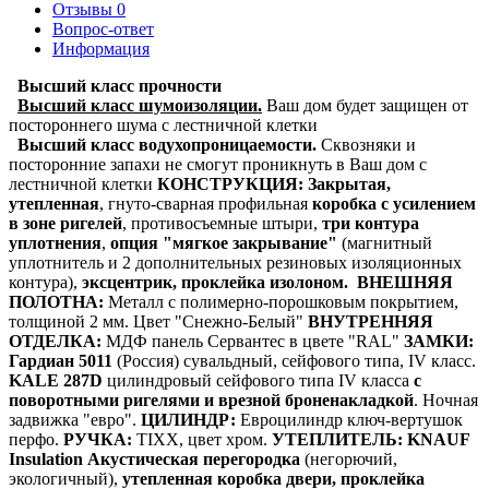
Отзывы
0
Вопрос-ответ
Информация
Высший класс прочности
Высший класс шумоизоляции.
Ваш дом будет защищен от
постороннего шума с лестничной клетки
Высший класс водухопроницаемости.
Сквозняки и
посторонние запахи не смогут проникнуть в Ваш дом с
лестничной клетки
КОНСТРУКЦИЯ:
Закрытая,
утепленная
,
гнуто-сварная профильная
коробка с усилением
в зоне ригелей
, противосъемные штыри,
три контура
уплотнения
,
опция "мягкое закрывание"
(магнитный
уплотнитель и 2 дополнительных резиновых изоляционных
контура),
эксцентрик, проклейка изолоном.
ВНЕШНЯЯ
ПОЛОТНА:
Металл с полимерно-порошковым покрытием,
толщиной 2 мм. Цвет "Снежно-Белый"
ВНУТРЕННЯЯ
ОТДЕЛКА:
МДФ панель Сервантес в цвете "RAL"
ЗАМКИ:
Гардиан 5011
(Россия) сувальдный, сейфового типа, IV класс.
KALE 287D
цилиндровый сейфового типа IV класса
с
поворотными ригелями и врезной броненакладкой
. Ночная
задвижка "евро".
ЦИЛИНДР:
Евроцилиндр ключ-вертушок
перфо.
РУЧКА:
TIXX, цвет хром.
УТЕПЛИТЕЛЬ:
KNAUF
Insulation Акустическая перегородка
(негорючий,
экологичный),
утепленная коробка двери, проклейка