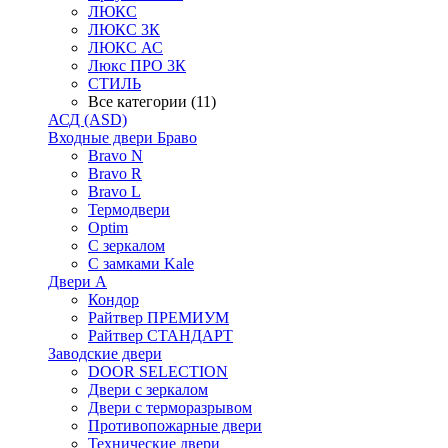
ЛЮКС
ЛЮКС 3К
ЛЮКС АС
Люкс ПРО 3К
СТИЛЬ
Все категории (11)
АСД (ASD)
Входные двери Браво
Bravo N
Bravo R
Bravo L
Термодвери
Optim
С зеркалом
С замками Kale
Двери А
Кондор
Райтвер ПРЕМИУМ
Райтвер СТАНДАРТ
Заводские двери
DOOR SELECTION
Двери с зеркалом
Двери с терморазрывом
Противопожарные двери
Технические двери