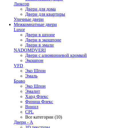
Люксор
Двери для дома
Двери для квартиры
Уличные двери
Межкомнатные двери
Luxor
Двери в шпоне
Двери в экошпоне
Двери в эмали
NADOMDVERI
Двери с алюминиевой кромкой
Экошпон
VFD
Эко Шпон
Эмаль
Браво
Эко Шпон
Эмалит
Хард Флекс
Финиш Флекс
Винил
CPL
Все категории (10)
Двери - А
3D текстуры