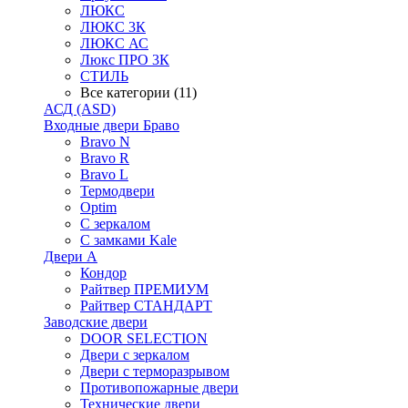
ЛЮКС
ЛЮКС 3К
ЛЮКС АС
Люкс ПРО 3К
СТИЛЬ
Все категории (11)
АСД (ASD)
Входные двери Браво
Bravo N
Bravo R
Bravo L
Термодвери
Optim
С зеркалом
С замками Kale
Двери А
Кондор
Райтвер ПРЕМИУМ
Райтвер СТАНДАРТ
Заводские двери
DOOR SELECTION
Двери с зеркалом
Двери с терморазрывом
Противопожарные двери
Технические двери