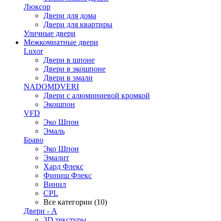
Люксор
Двери для дома
Двери для квартиры
Уличные двери
Межкомнатные двери
Luxor
Двери в шпоне
Двери в экошпоне
Двери в эмали
NADOMDVERI
Двери с алюминиевой кромкой
Экошпон
VFD
Эко Шпон
Эмаль
Браво
Эко Шпон
Эмалит
Хард Флекс
Финиш Флекс
Винил
CPL
Все категории (10)
Двери - А
3D текстуры