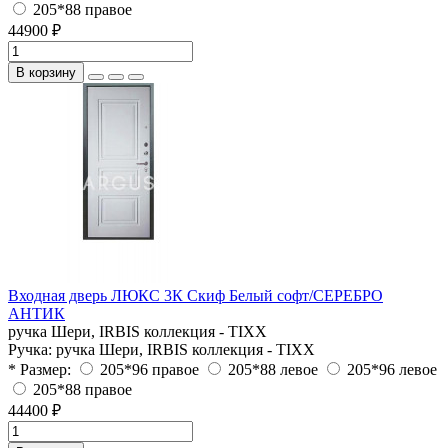
205*88 правое
44900 ₽
В корзину
Входная дверь ЛЮКС 3К Скиф Белый софт/СЕРЕБРО
АНТИК
ручка Шери, IRBIS коллекция - TIXX
Ручка:
ручка Шери, IRBIS коллекция - TIXX
* Размер:
205*96 правое
205*88 левое
205*96 левое
205*88 правое
44400 ₽