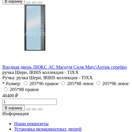
В корзину
Входная дверь ЛЮКС АС Магнум Силк Маус\Антик серебро
ручка Шери, IRBIS коллекция - TIXX
Ручка:
ручка Шери, IRBIS коллекция - TIXX
* Размер:
205*96 правое
205*88 левое
205*96 левое
205*88 правое
40400 ₽
В корзину
Информация
Наши реквизиты
Установка межкомнатных дверей