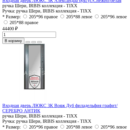
Входная дверь ЛЮКС 3К Александра буксус/Снежно-белая
ручка Шери, IRBIS коллекция - TIXX
Ручка:
ручка Шери, IRBIS коллекция - TIXX
* Размер:
205*96 правое
205*88 левое
205*96 левое
205*88 правое
44400 ₽
В корзину
Входная дверь ЛЮКС 3К Вояж Дуб филадельфия графит/
СЕРЕБРО АНТИК
ручка Шери, IRBIS коллекция - TIXX
Ручка:
ручка Шери, IRBIS коллекция - TIXX
* Размер:
205*96 правое
205*88 левое
205*96 левое