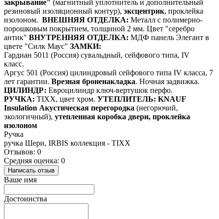
закрывание"
(магнитный уплотнитель и дополнительный
резиновый изоляционный контур),
эксцентрик
, проклейка
изолоном.
ВНЕШНЯЯ ОТДЕЛКА:
Металл с полимерно-
порошковым покрытием, толщиной 2 мм. Цвет "серебро
антик"
ВНУТРЕННЯЯ ОТДЕЛКА:
МДФ панель Элегант в
цвете "Силк Маус"
ЗАМКИ:
Гардиан 5011 (Россия) сувальдный, сейфового типа, IV
класс.
Аргус 501 (Россия) цилиндровый сейфового типа IV класса, 7
лет гарантии.
Врезная броненакладка
. Ночная задвижка.
ЦИЛИНДР:
Евроцилиндр ключ-вертушок перфо.
РУЧКА:
TIXX, цвет хром.
УТЕПЛИТЕЛЬ:
KNAUF
Insulation Акустическая перегородка
(негорючий,
экологичный),
утепленная коробка двери, проклейка
изолоном
Ручка
ручка Шери, IRBIS коллекция - TIXX
Отзывов: 0
Средняя оценка: 0
Написать отзыв
Ваше имя
Достоинства