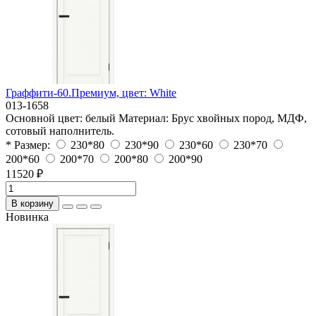
Граффити-60.Премиум, цвет: White
013-1658
Основной цвет:
белый
Материал:
Брус хвойных пород, МДФ,
сотовый наполнитель.
* Размер:
230*80
230*90
230*60
230*70
200*60
200*70
200*80
200*90
11520 ₽
В корзину
Новинка