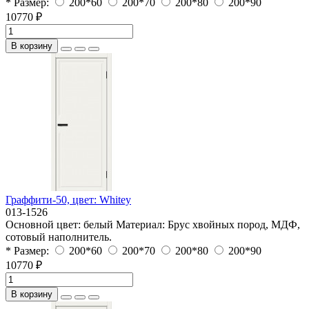
* Размер:
200*60
200*70
200*80
200*90
10770 ₽
В корзину
Граффити-50, цвет: Whitey
013-1526
Основной цвет:
белый
Материал:
Брус хвойных пород, МДФ,
сотовый наполнитель.
* Размер:
200*60
200*70
200*80
200*90
10770 ₽
В корзину