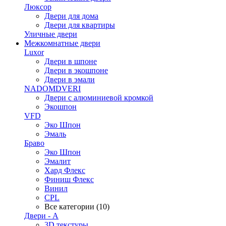
Люксор
Двери для дома
Двери для квартиры
Уличные двери
Межкомнатные двери
Luxor
Двери в шпоне
Двери в экошпоне
Двери в эмали
NADOMDVERI
Двери с алюминиевой кромкой
Экошпон
VFD
Эко Шпон
Эмаль
Браво
Эко Шпон
Эмалит
Хард Флекс
Финиш Флекс
Винил
CPL
Все категории (10)
Двери - А
3D текстуры