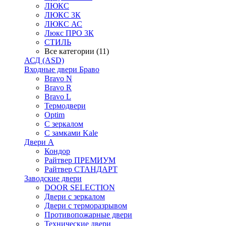
ЛЮКС
ЛЮКС 3К
ЛЮКС АС
Люкс ПРО 3К
СТИЛЬ
Все категории (11)
АСД (ASD)
Входные двери Браво
Bravo N
Bravo R
Bravo L
Термодвери
Optim
С зеркалом
С замками Kale
Двери А
Кондор
Райтвер ПРЕМИУМ
Райтвер СТАНДАРТ
Заводские двери
DOOR SELECTION
Двери с зеркалом
Двери с терморазрывом
Противопожарные двери
Технические двери