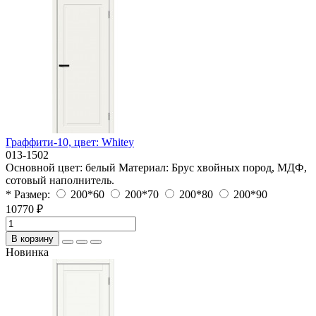
Граффити-10, цвет: Whitey
013-1502
Основной цвет:
белый
Материал:
Брус хвойных пород, МДФ,
сотовый наполнитель.
* Размер:
200*60
200*70
200*80
200*90
10770 ₽
В корзину
Новинка