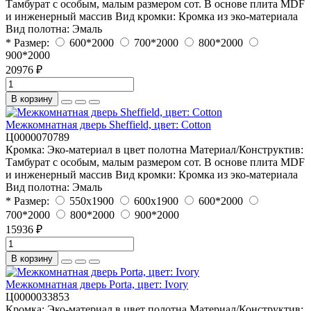
Тамбурат с особым, малым размером сот. В основе плита MDF
и инженерный массив
Вид кромки:
Кромка из эко-материала
Вид полотна:
Эмаль
* Размер:
600*2000
700*2000
800*2000
900*2000
20976 ₽
В корзину
Межкомнатная дверь Sheffield, цвет: Cotton
Ц0000070789
Кромка:
Эко-материал в цвет полотна
Материал/Конструктив:
Тамбурат с особым, малым размером сот. В основе плита MDF
и инженерный массив
Вид кромки:
Кромка из эко-материала
Вид полотна:
Эмаль
* Размер:
550x1900
600x1900
600*2000
700*2000
800*2000
900*2000
15936 ₽
В корзину
Межкомнатная дверь Porta, цвет: Ivory
Ц0000033853
Кромка:
Эко-материал в цвет полотна
Материал/Конструктив: