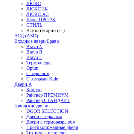
ЛЮКС
ЛЮКС 3К
ЛЮКС АС
Люкс ПРО 3К
СТИЛЬ
Все категории (11)
АСД (ASD)
Входные двери Браво
Bravo N
Bravo R
Bravo L
Термодвери
Optim
С зеркалом
С замками Kale
Двери А
Кондор
Райтвер ПРЕМИУМ
Райтвер СТАНДАРТ
Заводские двери
DOOR SELECTION
Двери с зеркалом
Двери с терморазрывом
Противопожарные двери
Технические двери