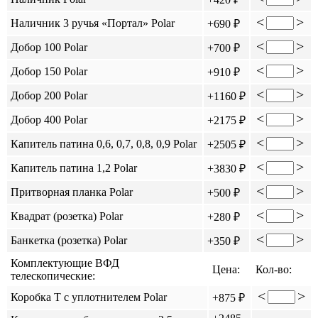
<
>
Наличник 3 ручья «Портал» Polar
+690 ₽
<
>
Добор 100 Polar
+700 ₽
<
>
Добор 150 Polar
+910 ₽
<
>
Добор 200 Polar
+1160 ₽
<
>
Добор 400 Polar
+2175 ₽
<
>
Капитель патина 0,6, 0,7, 0,8, 0,9 Polar
+2505 ₽
<
>
Капитель патина 1,2 Polar
+3830 ₽
<
>
Притворная планка Polar
+500 ₽
<
>
Квадрат (розетка) Polar
+280 ₽
<
>
Банкетка (розетка) Polar
+350 ₽
Комплектующие ВФД
Цена:
Кол-во:
телескопические:
<
>
Коробка Т с уплотнителем Polar
+875 ₽