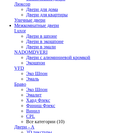
Люксор
Двери для дома
Двери для квартиры
Уличные двери
Межкомнатные двери
Luxor
Двери в шпоне
Двери в экошпоне
Двери в эмали
NADOMDVERI
Двери с алюминиевой кромкой
Экошпон
VFD
Эко Шпон
Эмаль
Браво
Эко Шпон
Эмалит
Хард Флекс
Финиш Флекс
Винил
CPL
Все категории (10)
Двери - А
3D текстуры