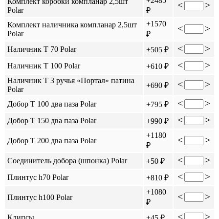
+2485
Комплект коробки компланар 2,5шт
<
>
Polar
₽
+1570
Комплект наличника компланар 2,5шт
<
>
Polar
₽
<
>
Наличник Т 70 Polar
+505 ₽
<
>
Наличник Т 100 Polar
+610 ₽
Наличник Т 3 ручья «Портал» патина
<
>
+690 ₽
Polar
<
>
Добор Т 100 два паза Polar
+795 ₽
<
>
Добор Т 150 два паза Polar
+990 ₽
+1180
<
>
Добор Т 200 два паза Polar
₽
<
>
Соединитель добора (шпонка) Polar
+50 ₽
<
>
Плинтус h70 Polar
+810 ₽
+1080
<
>
Плинтус h100 Polar
₽
<
>
Клипсы
+45 ₽