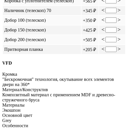
<
>
Коробка с уплотнителем (телескоп)
+565 ₽
<
>
Наличник (телескоп) 70
+345 ₽
<
>
Добор 100 (телескоп)
+350 ₽
<
>
Добор 150 (телескоп)
+425 ₽
<
>
Добор 200 (телескоп)
+505 ₽
<
>
Притворная планка
+205 ₽
VFD
Кромка
"Бескромочная" технология, окутывание всех элементов
двери на 360*
Материал/Конструктив
Композитный материал с применением MDF и древесно-
стружечного бруса
Материалы
Экошпон
Основной цвет
Grey
Особенности