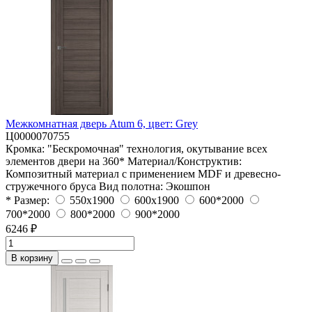
Межкомнатная дверь Atum 6, цвет: Grey
Ц0000070755
Кромка:
"Бескромочная" технология, окутывание всех
элементов двери на 360*
Материал/Конструктив:
Композитный материал с применением MDF и древесно-
стружечного бруса
Вид полотна:
Экошпон
* Размер:
550x1900
600x1900
600*2000
700*2000
800*2000
900*2000
6246 ₽
В корзину