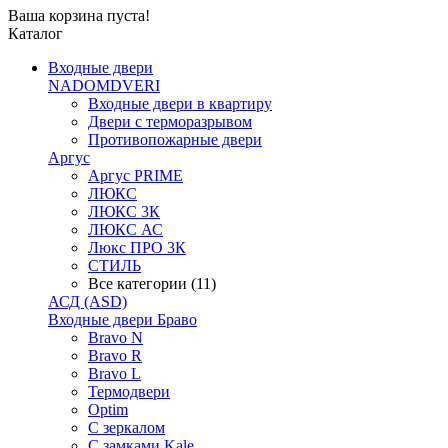
Ваша корзина пуста!
Каталог
Входные двери
NADOMDVERI
Входные двери в квартиру
Двери с терморазрывом
Противопожарные двери
Аргус
Аргус PRIME
ЛЮКС
ЛЮКС 3К
ЛЮКС АС
Люкс ПРО 3К
СТИЛЬ
Все категории (11)
АСД (ASD)
Входные двери Браво
Bravo N
Bravo R
Bravo L
Термодвери
Optim
С зеркалом
С замками Kale