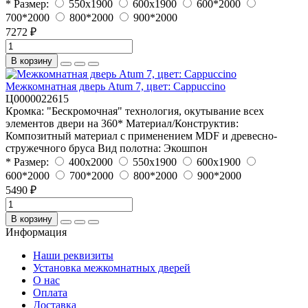
* Размер:
550x1900
600x1900
600*2000
700*2000
800*2000
900*2000
7272 ₽
В корзину
Межкомнатная дверь Atum 7, цвет: Cappuccino
Ц0000022615
Кромка:
"Бескромочная" технология, окутывание всех
элементов двери на 360*
Материал/Конструктив:
Композитный материал с применением MDF и древесно-
стружечного бруса
Вид полотна:
Экошпон
* Размер:
400x2000
550x1900
600x1900
600*2000
700*2000
800*2000
900*2000
5490 ₽
В корзину
Информация
Наши реквизиты
Установка межкомнатных дверей
О нас
Оплата
Доставка