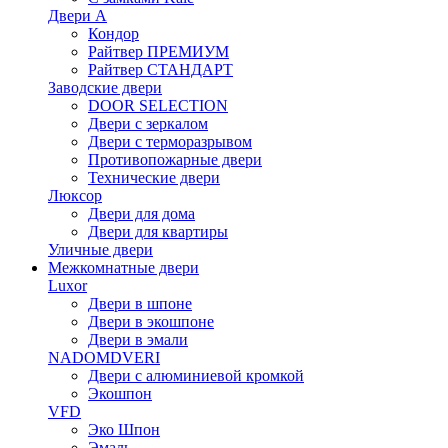
Двери А
Кондор
Райтвер ПРЕМИУМ
Райтвер СТАНДАРТ
Заводские двери
DOOR SELECTION
Двери с зеркалом
Двери с терморазрывом
Противопожарные двери
Технические двери
Люксор
Двери для дома
Двери для квартиры
Уличные двери
Межкомнатные двери
Luxor
Двери в шпоне
Двери в экошпоне
Двери в эмали
NADOMDVERI
Двери с алюминиевой кромкой
Экошпон
VFD
Эко Шпон
Эмаль